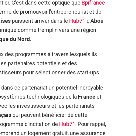
ier. C’est dans cette optique que
Bpifrance
rme de promouvoir l’entrepreneuriat et de
aises
puissent arriver dans le
Hub71
d’
Abou
namique comme tremplin vers une région
ique du Nord
.
ux des programmes à travers lesquels ils
es partenaires potentiels et des
stisseurs pour sélectionner des start-ups.
 dans ce partenariat un potentiel incroyable
écosystèmes technologiques de la
France
et
avec les investisseurs et les partenariats
nçais
qui peuvent bénéficier de cette
rogramme d’incitation de
Hub71
. Pour rappel,
mprend un logement gratuit, une assurance