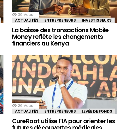
39
Vues
ACTUALITÉS
ENTREPRENEURS
INVESTISSEURS
La baisse des transactions Mobile
Money reflète les changements
financiers au Kenya
26
Vues
ACTUALITÉS
ENTREPRENEURS
LEVÉE DE FONDS
CureRoot utilise l’IA pour orienter les
futures découvertes médicales