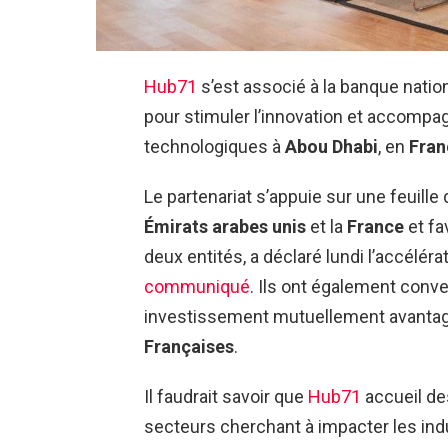
Hub71
s’est associé à la banque nati
pour stimuler l’innovation et accompag
technologiques à
Abou Dhabi
, en
Fran
Le partenariat s’appuie sur une feuille 
Émirats arabes unis
et la
France
et fa
deux entités, a déclaré lundi l’accélér
communiqué
. Ils ont également conv
investissement mutuellement avanta
Françaises
.
Il faudrait savoir que
Hub71
accueil de
secteurs cherchant à impacter les indu