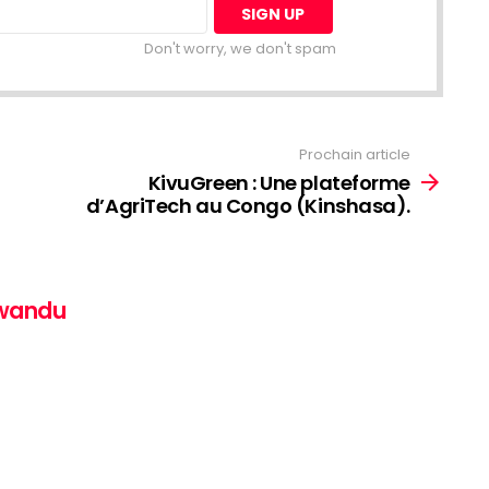
Don't worry, we don't spam
Prochain article
KivuGreen : Une plateforme
d’AgriTech au Congo (Kinshasa).
awandu