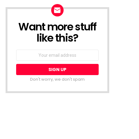
Want more stuff
NEWSLETTER
like this?
Email
address:
Don't worry, we don't spam