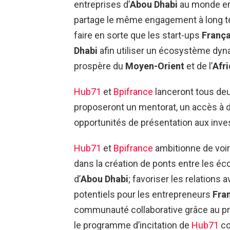
entreprises d’
Abou Dhabi
au monde ent
partage le même engagement à long te
faire en sorte que les start-ups
Franç
Dhabi
afin utiliser un écosystème dy
prospère du
Moyen-Orient
et de l’
Afr
Hub71
et
Bpifrance
lanceront tous de
proposeront un mentorat, un accès à d
opportunités de présentation aux inve
Hub71
et
Bpifrance
ambitionne de voir
dans la création de ponts entre les 
d’
Abou Dhabi
; favoriser les relations 
potentiels pour les entrepreneurs
Fra
communauté collaborative grâce au p
le programme d’incitation de
Hub71
co