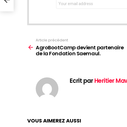
Email
address:
Article précédent
Voir
plus
AgroBootCamp devient partenaire
de la Fondation Saemaul.
Ecrit par
Heritier M
VOUS AIMEREZ AUSSI