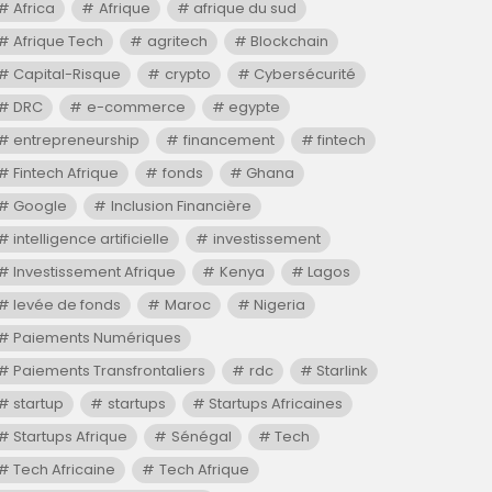
Africa
Afrique
afrique du sud
Afrique Tech
agritech
Blockchain
Capital-Risque
crypto
Cybersécurité
DRC
e-commerce
egypte
entrepreneurship
financement
fintech
Fintech Afrique
fonds
Ghana
Google
Inclusion Financière
intelligence artificielle
investissement
Investissement Afrique
Kenya
Lagos
levée de fonds
Maroc
Nigeria
Paiements Numériques
Paiements Transfrontaliers
rdc
Starlink
startup
startups
Startups Africaines
Startups Afrique
Sénégal
Tech
Tech Africaine
Tech Afrique