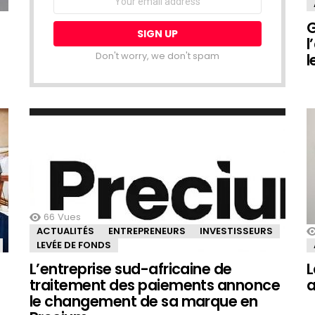
address:
G
l
Don't worry, we don't spam
l
66
Vues
ACTUALITÉS
ENTREPRENEURS
INVESTISSEURS
LEVÉE DE FONDS
L’entreprise sud-africaine de
L
traitement des paiements annonce
a
le changement de sa marque en