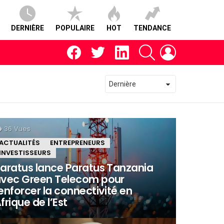
DERNIÈRE
POPULAIRE
HOT
TENDANCE
facebook
twitter
linkedin
RECHERCHE
CONNEXION
36
Vues
ACTUALITÉS
ENTREPRENEURS
INVESTISSEURS
aratus lance Paratus Tanzania
vec Green Telecom pour
enforcer la connectivité en
frique de l’Est