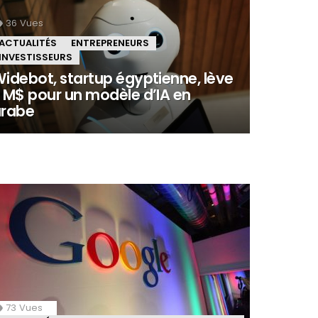
36
Vues
ACTUALITÉS
ENTREPRENEURS
INVESTISSEURS
idebot, startup égyptienne, lève
 M$ pour un modèle d’IA en
arabe
73
Vues