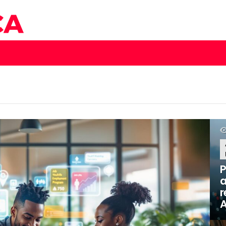
P
a
r
A