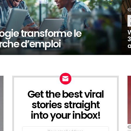
gie transforme le
W
3
rche d’emploi
Get the best viral
NEWSLETTER
stories straight
into your inbox!
Email