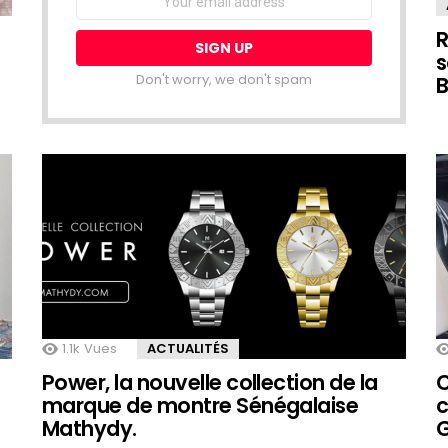
address:
R
s
Don't worry, we don't spam
B
1.1k
Vues
ACTUALITÉS
Power, la nouvelle collection de la
C
marque de montre Sénégalaise
c
Mathydy.
G