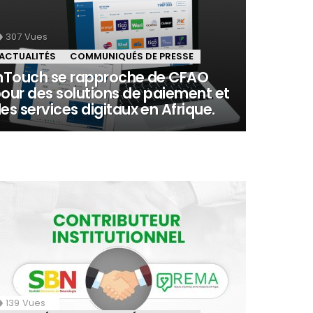
307
Vues
ACTUALITÉS
COMMUNIQUÉS DE PRESSE
nTouch se rapproche de CFAO
our des solutions de paiement et
es services digitaux en Afrique.
139
Vues