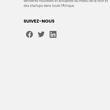
dernières nouvelles et actualités du milieu de la tech et
des startups dans toute l’Afrique.
SUIVEZ-NOUS
facebook
twitter
linkedin