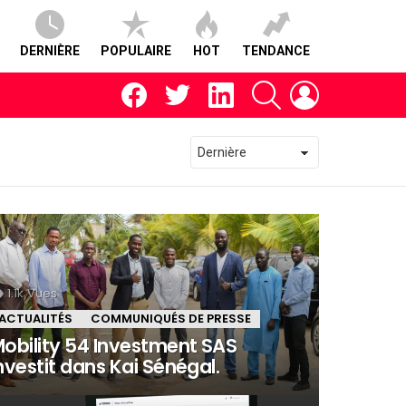
DERNIÈRE
POPULAIRE
HOT
TENDANCE
facebook
twitter
linkedin
RECHERCHE
CONNEXION
1.1k
Vues
ACTUALITÉS
COMMUNIQUÉS DE PRESSE
obility 54 Investment SAS
nvestit dans Kai Sénégal.