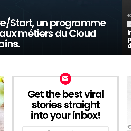
e/Start, un programme
 aux métiers du Cloud
I
p
ains.
d
Get the best viral
NEWSLETTER
stories straight
into your inbox!
Email