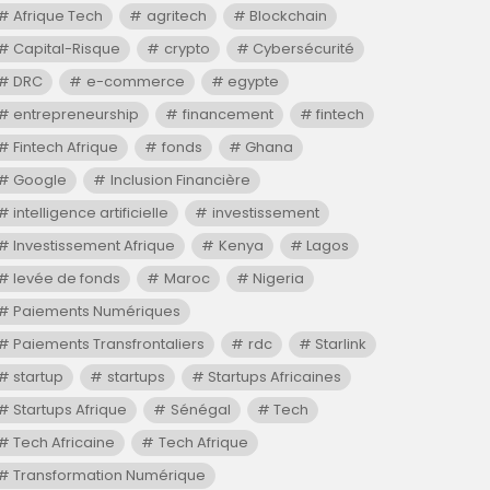
Afrique Tech
agritech
Blockchain
Capital-Risque
crypto
Cybersécurité
DRC
e-commerce
egypte
entrepreneurship
financement
fintech
Fintech Afrique
fonds
Ghana
Google
Inclusion Financière
intelligence artificielle
investissement
Investissement Afrique
Kenya
Lagos
levée de fonds
Maroc
Nigeria
Paiements Numériques
Paiements Transfrontaliers
rdc
Starlink
startup
startups
Startups Africaines
Startups Afrique
Sénégal
Tech
Tech Africaine
Tech Afrique
Transformation Numérique