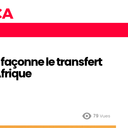
açonne le transfert
frique
79
Vues