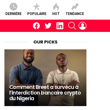
DERNIÈRE
POPULAIRE
HOT
TENDANCE
facebook
twitter
linkedin
RECHERCHE
CONNEXION
OUR PICKS
Comment Breet a survécu à
l’interdiction bancaire crypto
du Nigeria