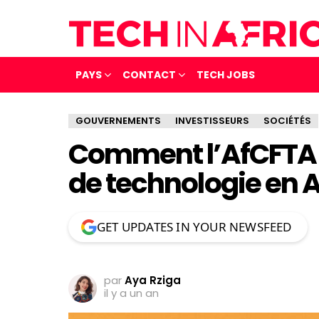
PAYS
CONTACT
TECH JOBS
GOUVERNEMENTS
INVESTISSEURS
SOCIÉTÉS
Comment l’AfCFTA f
de technologie en A
GET UPDATES IN YOUR NEWSFEED
par
Aya Rziga
il y a un an