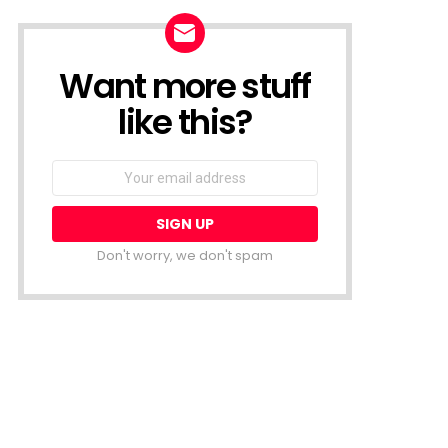
Want more stuff
NEWSLETTER
like this?
Email
address:
Don't worry, we don't spam