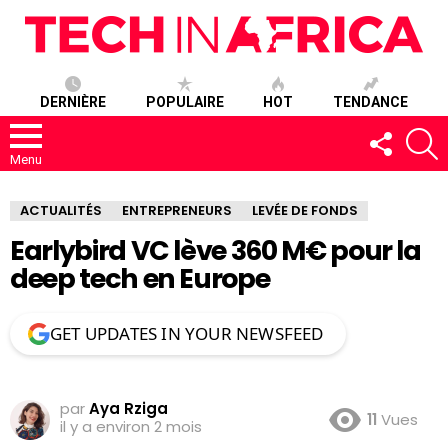
DERNIÈRE
POPULAIRE
HOT
TENDANCE
SUIVEZ-
R
NOUS
Menu
ACTUALITÉS
ENTREPRENEURS
LEVÉE DE FONDS
Earlybird VC lève 360 M€ pour la
deep tech en Europe
GET UPDATES IN YOUR NEWSFEED
par
Aya Rziga
11
Vues
il y a environ 2 mois