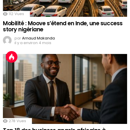
112
Vues
Mobilité : Moove s’étend en Inde, une success
story nigériane
par
Arnaud Makanda
il y a environ 4 mois
278
Vues