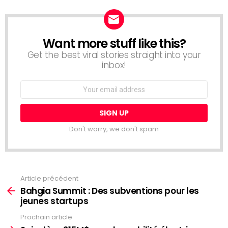
Want more stuff like this?
NEWSLETTER
Get the best viral stories straight into your
inbox!
Email
address:
Don't worry, we don't spam
Article précédent
Voir
plus
Bahgia Summit : Des subventions pour les
jeunes startups
Prochain article