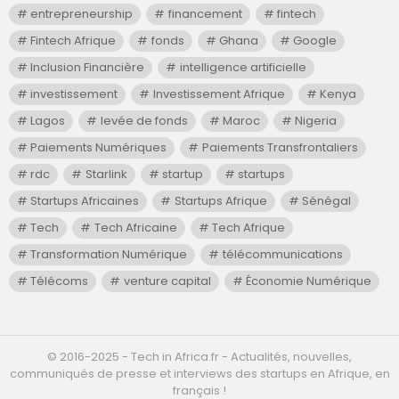
entrepreneurship
financement
fintech
Fintech Afrique
fonds
Ghana
Google
Inclusion Financière
intelligence artificielle
investissement
Investissement Afrique
Kenya
Lagos
levée de fonds
Maroc
Nigeria
Paiements Numériques
Paiements Transfrontaliers
rdc
Starlink
startup
startups
Startups Africaines
Startups Afrique
Sénégal
Tech
Tech Africaine
Tech Afrique
Transformation Numérique
télécommunications
Télécoms
venture capital
Économie Numérique
©️ 2016-2025 - Tech in Africa.fr - Actualités, nouvelles,
communiqués de presse et interviews des startups en Afrique, en
français !