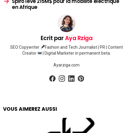
Spiro lève 215M$ pour la mobilité électrique
en Afrique
Ecrit par
Aya Rziga
SEO Copywriter
Fashion and Tech Journalist | PR | Content
Creator
| Digital Marketer in permanent beta.
Ayarziga.com
facebook
instagram
linkedin
pinterest
VOUS AIMEREZ AUSSI