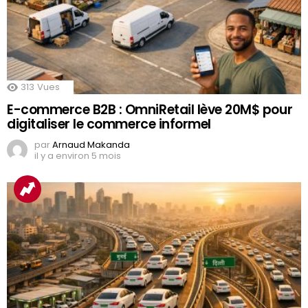
313
Vues
E-commerce B2B : OmniRetail lève 20M$ pour
digitaliser le commerce informel
par
Arnaud Makanda
il y a environ 5 mois