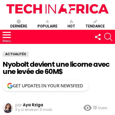
DERNIÈRE
POPULAIRE
HOT
TENDANCE
SUIVEZ-
R
NOUS
Menu
ACTUALITÉS
Nyobolt devient une licorne avec
une levée de 60M$
GET UPDATES IN YOUR NEWSFEED
par
Aya Rziga
13
Vues
il y a environ 3 mois