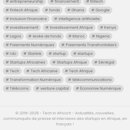
entrepreneurship
financement
fintech
Fintech Afrique
fonds
Ghana
Google
Inclusion Financière
intelligence artificielle
investissement
Investissement Afrique
Kenya
Lagos
levée de fonds
Maroc
Nigeria
Paiements Numériques
Paiements Transfrontaliers
rdc
Starlink
startup
startups
Startups Africaines
Startups Afrique
Sénégal
Tech
Tech Africaine
Tech Afrique
Transformation Numérique
télécommunications
Télécoms
venture capital
Économie Numérique
©️ 2016-2025 - Tech in Africa.fr - Actualités, nouvelles,
communiqués de presse et interviews des startups en Afrique, en
français !