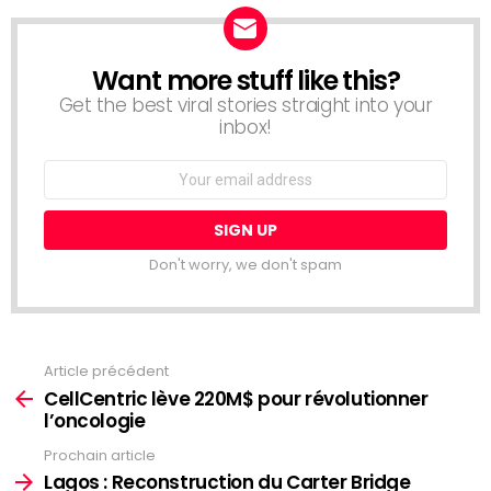
Want more stuff like this?
NEWSLETTER
Get the best viral stories straight into your
inbox!
Email
address:
Don't worry, we don't spam
Article précédent
Voir
plus
CellCentric lève 220M$ pour révolutionner
l’oncologie
Prochain article
Lagos : Reconstruction du Carter Bridge