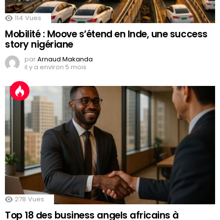
114
Vues
Mobilité : Moove s’étend en Inde, une success
story nigériane
par
Arnaud Makanda
il y a environ 5 mois
278
Vues
Top 18 des business angels africains à