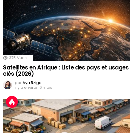
375
Vues
Satellites en Afrique : Liste des pays et usages
clés (2026)
par
Aya Rziga
il y a environ 6 mois