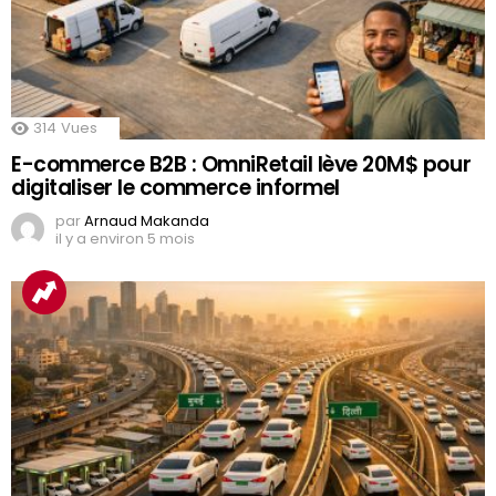
314
Vues
E-commerce B2B : OmniRetail lève 20M$ pour
digitaliser le commerce informel
par
Arnaud Makanda
il y a environ 5 mois