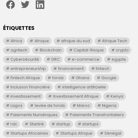
ÉTIQUETTES
Africa
Afrique
afrique du sud
Afrique Tech
agritech
Blockchain
Capital-Risque
crypto
Cybersécurité
DRC
e-commerce
egypte
entrepreneurship
financement
fintech
Fintech Afrique
fonds
Ghana
Google
Inclusion Financière
intelligence artificielle
investissement
Investissement Afrique
Kenya
Lagos
levée de fonds
Maroc
Nigeria
Paiements Numériques
Paiements Transfrontaliers
rdc
Starlink
startup
startups
Startups Africaines
Startups Afrique
Sénégal