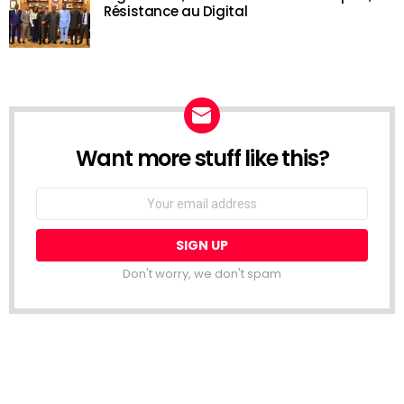
Résistance au Digital
Want more stuff like this?
NEWSLETTER
Email
address:
Don't worry, we don't spam