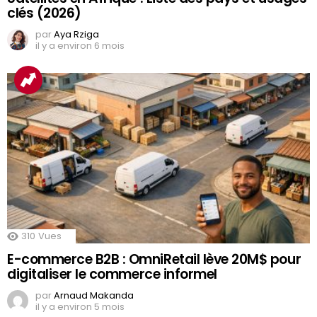
clés (2026)
par
Aya Rziga
il y a environ 6 mois
310
Vues
E-commerce B2B : OmniRetail lève 20M$ pour
digitaliser le commerce informel
par
Arnaud Makanda
il y a environ 5 mois