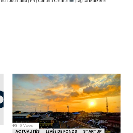
ech Journalist | PR | Content Creator
| Digital Marketer
16
Vues
ACTUALITÉS
LEVÉE DE FONDS
STARTUP