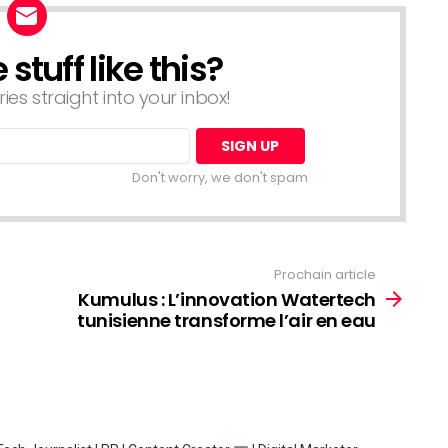
tuff like this?
ries straight into your inbox!
Don't worry, we don't spam
Prochain article
Kumulus : L’innovation Watertech
tunisienne transforme l’air en eau