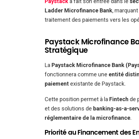
Paystack
a fait son entrée dans le
sec
Ladder Microfinance Bank
, marquan
traitement des paiements vers les opér
Paystack Microfinance Ban
Stratégique
La
Paystack Microfinance Bank (Pay
fonctionnera comme une
entité disti
paiement
existante de Paystack.
Cette position permet à la
Fintech
de 
et des solutions de
banking-as-a-ser
réglementaire de la microfinance
.
Priorité au Financement des En