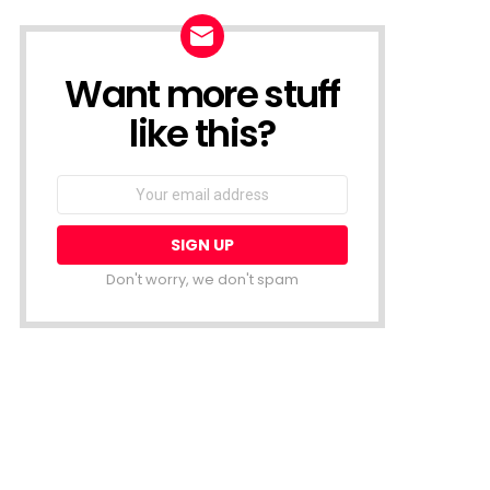
Want more stuff
NEWSLETTER
like this?
Email
address:
Don't worry, we don't spam