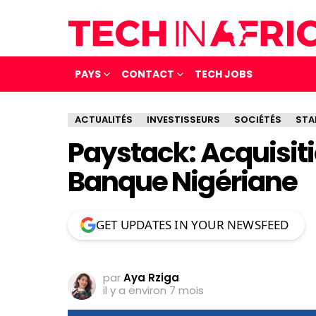
PAYS
CONTACT
TECH JOBS
ACTUALITÉS
INVESTISSEURS
SOCIÉTÉS
STA
Paystack: Acquisiti
Banque Nigériane
GET UPDATES IN YOUR NEWSFEED
par
Aya Rziga
il y a environ 7 mois