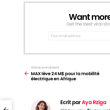
Want more s
NEWSLETTER
Get the best viral sto
Email
address:
Article précédent
Voir
plus
MAX lève 24 M$ pour la mobilité
électrique en Afrique
Ecrit par
Aya Rziga