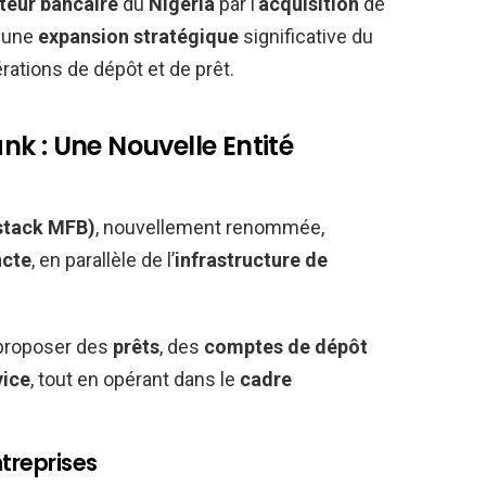
teur bancaire
du
Nigeria
par l’
acquisition
de
t une
expansion stratégique
significative du
ations de dépôt et de prêt.
k : Une Nouvelle Entité
stack MFB)
, nouvellement renommée,
ncte
, en parallèle de l’
infrastructure de
proposer des
prêts
, des
comptes de dépôt
vice
, tout en opérant dans le
cadre
treprises