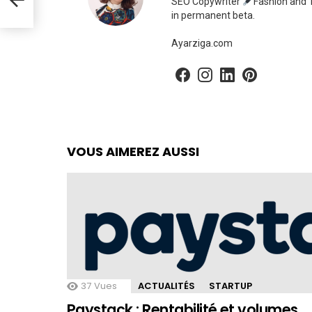
SEO Copywriter
Fashion and T
in permanent beta.
Ayarziga.com
facebook
instagram
linkedin
pinterest
VOUS AIMEREZ AUSSI
37
Vues
ACTUALITÉS
STARTUP
Paystack : Rentabilité et volumes