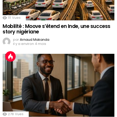
111
Vues
Mobilité : Moove s’étend en Inde, une success
story nigériane
par
Arnaud Makanda
il y a environ 4 mois
278
Vues