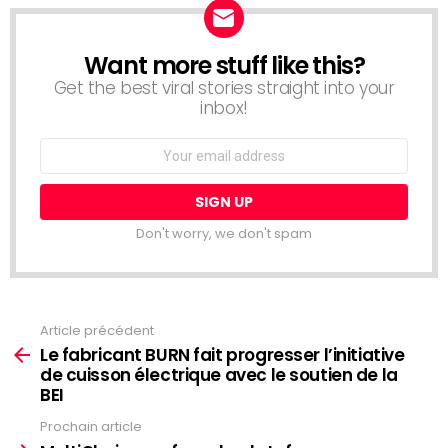
Want more stuff like this?
NEWSLETTER
Get the best viral stories straight into your
inbox!
Email
address:
Don't worry, we don't spam
Article précédent
Voir
plus
Le fabricant BURN fait progresser l’initiative
de cuisson électrique avec le soutien de la
BEI
Prochain article