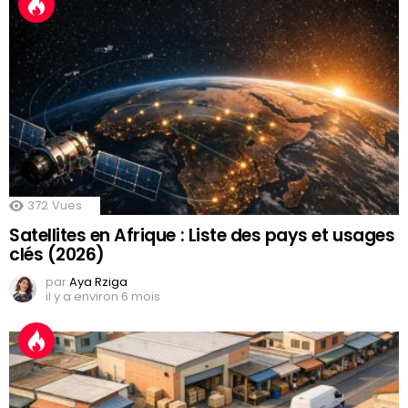
372
Vues
Satellites en Afrique : Liste des pays et usages
clés (2026)
par
Aya Rziga
il y a environ 6 mois