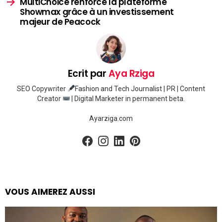
MultiChoice renforce la plateforme
Showmax grâce à un investissement
majeur de Peacock
Ecrit par
Aya Rziga
SEO Copywriter
Fashion and Tech Journalist | PR | Content
Creator
| Digital Marketer in permanent beta.
Ayarziga.com
facebook
instagram
linkedin
pinterest
VOUS AIMEREZ AUSSI