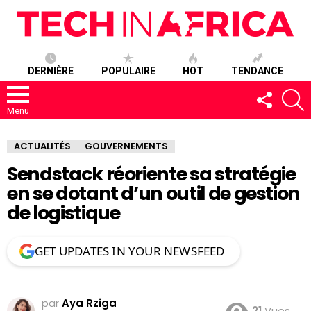
DERNIÈRE
POPULAIRE
HOT
TENDANCE
SUIVEZ-
R
NOUS
Menu
ACTUALITÉS
GOUVERNEMENTS
Sendstack réoriente sa stratégie
en se dotant d’un outil de gestion
de logistique
GET UPDATES IN YOUR NEWSFEED
par
Aya Rziga
21
Vues