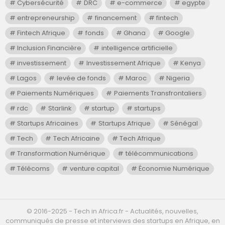
Cybersécurité
DRC
e-commerce
egypte
entrepreneurship
financement
fintech
Fintech Afrique
fonds
Ghana
Google
Inclusion Financière
intelligence artificielle
investissement
Investissement Afrique
Kenya
Lagos
levée de fonds
Maroc
Nigeria
Paiements Numériques
Paiements Transfrontaliers
rdc
Starlink
startup
startups
Startups Africaines
Startups Afrique
Sénégal
Tech
Tech Africaine
Tech Afrique
Transformation Numérique
télécommunications
Télécoms
venture capital
Économie Numérique
©️ 2016-2025 - Tech in Africa.fr - Actualités, nouvelles,
communiqués de presse et interviews des startups en Afrique, en