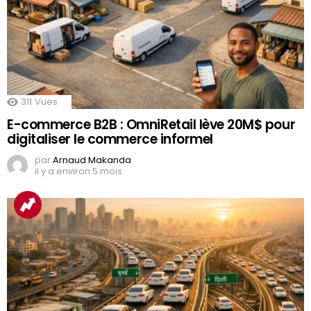
311
Vues
E-commerce B2B : OmniRetail lève 20M$ pour
digitaliser le commerce informel
par
Arnaud Makanda
il y a environ 5 mois