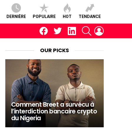
DERNIÈRE
POPULAIRE
HOT
TENDANCE
facebook
twitter
linkedin
RECHERCHE
CONNEXION
OUR PICKS
Comment Breet a survécu à
l’interdiction bancaire crypto
du Nigeria