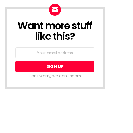
Want more stuff
NEWSLETTER
like this?
Email
address:
Don't worry, we don't spam