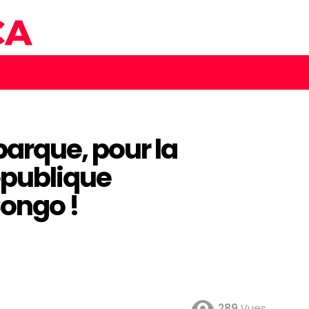
rque, pour la
épublique
ongo !
289
Vues