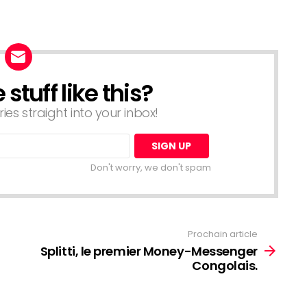
tuff like this?
ries straight into your inbox!
Don't worry, we don't spam
Prochain article
Splitti, le premier Money-Messenger
Congolais.