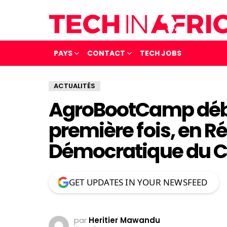
PAYS
CONTACT
TECH JOBS
ACTUALITÉS
AgroBootCamp déba
première fois, en R
Démocratique du C
GET UPDATES IN YOUR NEWSFEED
par
Heritier Mawandu