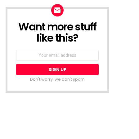
Want more stuff
NEWSLETTER
like this?
Email
address:
Don't worry, we don't spam