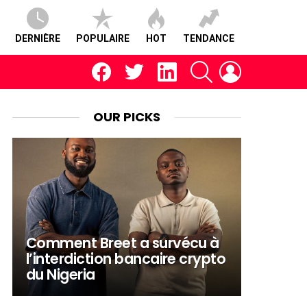
DERNIÈRE
POPULAIRE
HOT
TENDANCE
facebook
twitter
linkedin
RECHERCHE
CONNEXION
OUR PICKS
Comment Breet a survécu à
l’interdiction bancaire crypto
du Nigeria