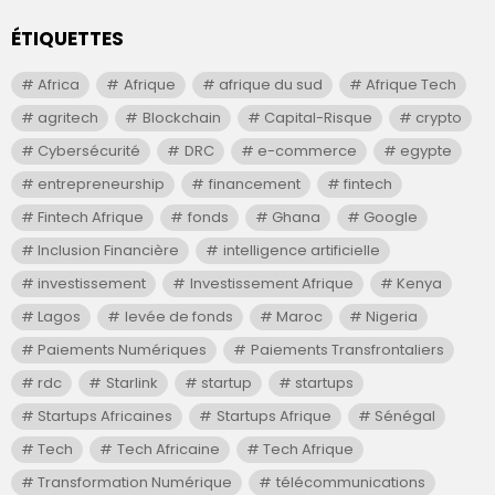
ÉTIQUETTES
Africa
Afrique
afrique du sud
Afrique Tech
agritech
Blockchain
Capital-Risque
crypto
Cybersécurité
DRC
e-commerce
egypte
entrepreneurship
financement
fintech
Fintech Afrique
fonds
Ghana
Google
Inclusion Financière
intelligence artificielle
investissement
Investissement Afrique
Kenya
Lagos
levée de fonds
Maroc
Nigeria
Paiements Numériques
Paiements Transfrontaliers
rdc
Starlink
startup
startups
Startups Africaines
Startups Afrique
Sénégal
Tech
Tech Africaine
Tech Afrique
Transformation Numérique
télécommunications