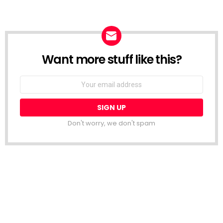
Want more stuff like this?
NEWSLETTER
Email
address:
Don't worry, we don't spam