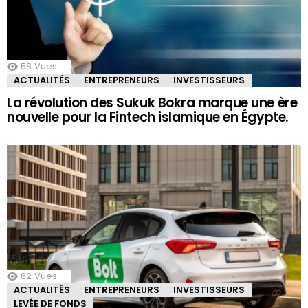
58
Vues
ACTUALITÉS
ENTREPRENEURS
INVESTISSEURS
La révolution des Sukuk Bokra marque une ère
nouvelle pour la Fintech islamique en Égypte.
62
Vues
ACTUALITÉS
ENTREPRENEURS
INVESTISSEURS
LEVÉE DE FONDS