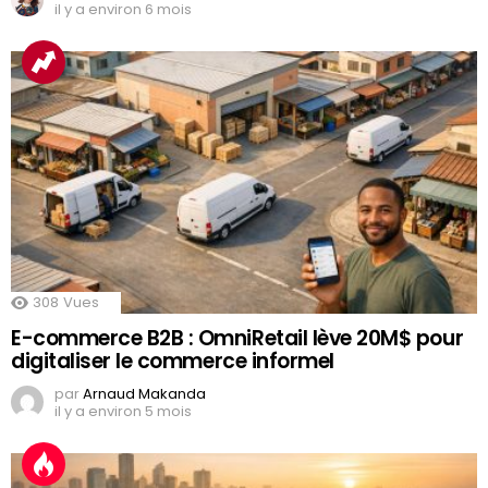
il y a environ 6 mois
308
Vues
E-commerce B2B : OmniRetail lève 20M$ pour
digitaliser le commerce informel
par
Arnaud Makanda
il y a environ 5 mois