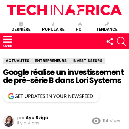
DERNIÈRE
POPULAIRE
HOT
TENDANCE
SUIVEZ-
R
NOUS
Menu
ACTUALITÉS
ENTREPRENEURS
INVESTISSEURS
Google réalise un investissement
de pré-série B dans Lori Systems
GET UPDATES IN YOUR NEWSFEED
par
Aya Rziga
114
Vues
il y a 4 ans