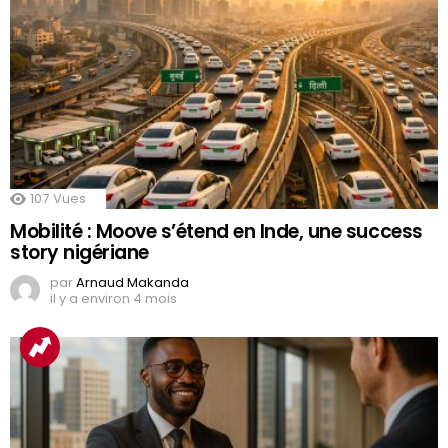
107
Vues
Mobilité : Moove s’étend en Inde, une success
story nigériane
par
Arnaud Makanda
il y a environ 4 mois