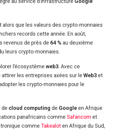
ntégré au service d’infrastructure
Google
nt alors que les valeurs des crypto-monnaies
anchers records cette année. En août,
s revenus de près de
64 %
au deuxième
ndu leurs crypto-monnaies.
plorer l’écosystème
web3
. Avec ce
attirer les entreprises axées sur le
Web3
et
 adopter les crypto-monnaies pour le
e de
cloud computing
de
Google
en Afrique
cations panafricains comme
Safaricom
et
ectronique comme
Takealot
en Afrique du Sud,