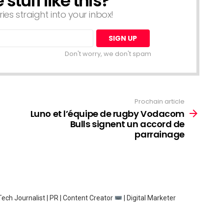
tuff like this?
ries straight into your inbox!
Don't worry, we don't spam
Prochain article
Luno et l’équipe de rugby Vodacom
Bulls signent un accord de
parrainage
ech Journalist | PR | Content Creator
| Digital Marketer