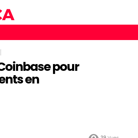
 Coinbase pour
ents en
39
Vues