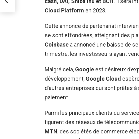
cash, DAI, Shiba Inu et BCH
. Il sera i
Cloud Platform
en 2023.
Cette annonce de partenariat intervie
se sont effondrées, atteignant des pl
Coinbase
a annoncé une baisse de se
trimestre, les investisseurs ayant ve
Malgré cela,
Google
est désireux d’ex
développement,
Google Cloud
espère 
d’autres entreprises qui sont prêtes à
paiement.
Parmi les principaux clients du servic
figurent des réseaux de télécommuni
MTN
, des sociétés de commerce él