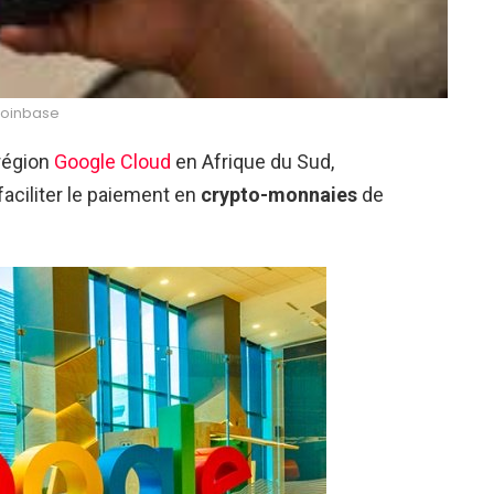
oinbase
 région
Google Cloud
en Afrique du Sud,
faciliter le paiement en
crypto-monnaies
de