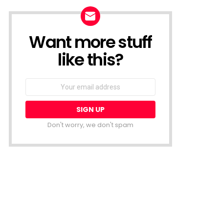
Want more stuff
NEWSLETTER
like this?
Email
address:
Don't worry, we don't spam