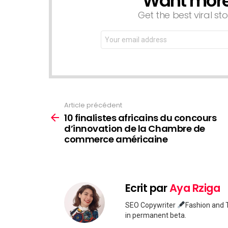
Want more s
Get the best viral sto
Email
address:
Article précédent
Voir
plus
10 finalistes africains du concours
d’innovation de la Chambre de
commerce américaine
Ecrit par
Aya Rziga
SEO Copywriter
Fashion and T
in permanent beta.