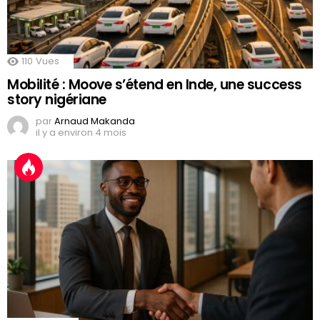
110
Vues
Mobilité : Moove s’étend en Inde, une success
story nigériane
par
Arnaud Makanda
il y a environ 4 mois