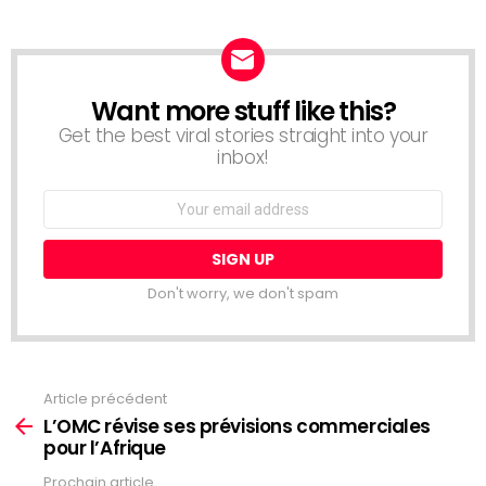
Want more stuff like this?
NEWSLETTER
Get the best viral stories straight into your
inbox!
Email
address:
Don't worry, we don't spam
Article précédent
Voir
plus
L’OMC révise ses prévisions commerciales
pour l’Afrique
Prochain article