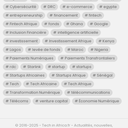
Cybersécurité
DRC
e-commerce
egypte
entrepreneurship
financement
fintech
Fintech Afrique
fonds
Ghana
Google
Inclusion Financière
intelligence artificielle
investissement
Investissement Afrique
Kenya
Lagos
levée de fonds
Maroc
Nigeria
Paiements Numériques
Paiements Transfrontaliers
rdc
Starlink
startup
startups
Startups Africaines
Startups Afrique
Sénégal
Tech
Tech Africaine
Tech Afrique
Transformation Numérique
télécommunications
Télécoms
venture capital
Économie Numérique
©️ 2016-2025 - Tech in Africa.fr - Actualités, nouvelles,