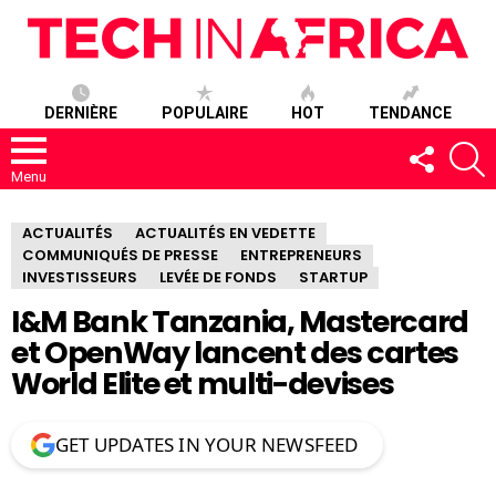
DERNIÈRE
POPULAIRE
HOT
TENDANCE
SUIVEZ-
R
NOUS
Menu
ACTUALITÉS
ACTUALITÉS EN VEDETTE
COMMUNIQUÉS DE PRESSE
ENTREPRENEURS
INVESTISSEURS
LEVÉE DE FONDS
STARTUP
I&M Bank Tanzania, Mastercard
et OpenWay lancent des cartes
World Elite et multi-devises
GET UPDATES IN YOUR NEWSFEED