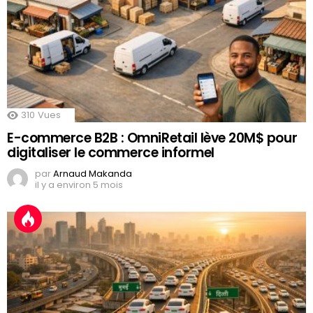
310
Vues
E-commerce B2B : OmniRetail lève 20M$ pour
digitaliser le commerce informel
par
Arnaud Makanda
il y a environ 5 mois