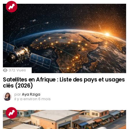
372
Vues
Satellites en Afrique : Liste des pays et usages
clés (2026)
par
Aya Rziga
il y a environ 6 mois