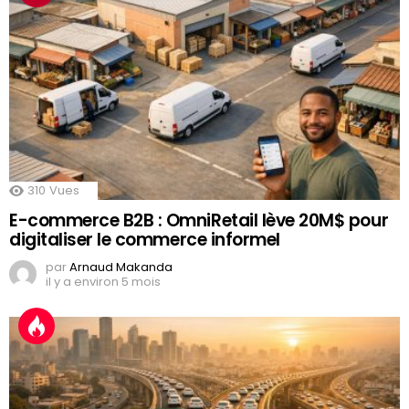
310
Vues
E-commerce B2B : OmniRetail lève 20M$ pour
digitaliser le commerce informel
par
Arnaud Makanda
il y a environ 5 mois