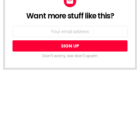
Want more stuff like this?
NEWSLETTER
Email
address:
Don't worry, we don't spam