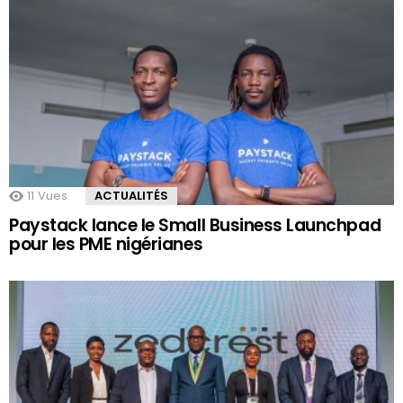
11
Vues
ACTUALITÉS
Paystack lance le Small Business Launchpad
pour les PME nigérianes