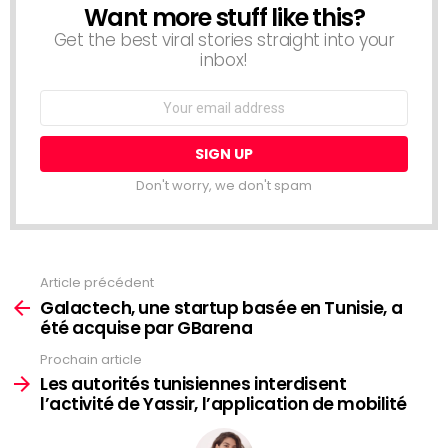
Want more stuff like this?
NEWSLETTER
Get the best viral stories straight into your
inbox!
Email
address:
Don't worry, we don't spam
Article précédent
Voir
plus
Galactech, une startup basée en Tunisie, a
été acquise par GBarena
Prochain article
Les autorités tunisiennes interdisent
l’activité de Yassir, l’application de mobilité