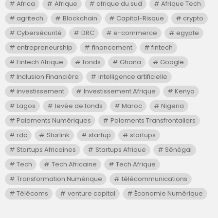
Africa
Afrique
afrique du sud
Afrique Tech
agritech
Blockchain
Capital-Risque
crypto
Cybersécurité
DRC
e-commerce
egypte
entrepreneurship
financement
fintech
Fintech Afrique
fonds
Ghana
Google
Inclusion Financière
intelligence artificielle
investissement
Investissement Afrique
Kenya
Lagos
levée de fonds
Maroc
Nigeria
Paiements Numériques
Paiements Transfrontaliers
rdc
Starlink
startup
startups
Startups Africaines
Startups Afrique
Sénégal
Tech
Tech Africaine
Tech Afrique
Transformation Numérique
télécommunications
Télécoms
venture capital
Économie Numérique