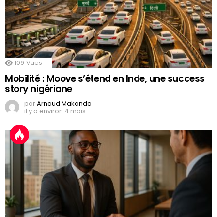
109
Vues
Mobilité : Moove s’étend en Inde, une success
story nigériane
par
Arnaud Makanda
il y a environ 4 mois