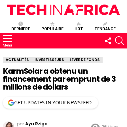
DERNIÈRE
POPULAIRE
HOT
TENDANCE
SUIVEZ-
R
NOUS
Menu
ACTUALITÉS
INVESTISSEURS
LEVÉE DE FONDS
KarmSolar a obtenu un
financement par emprunt de 3
millions de dollars
GET UPDATES IN YOUR NEWSFEED
par
Aya Rziga
26
Vues