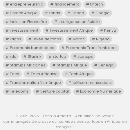
entrepreneurship
financement
fintech
Fintech Afrique
fonds
Ghana
Google
Inclusion Financière
intelligence artificielle
investissement
Investissement Afrique
Kenya
Lagos
levée de fonds
Maroc
Nigeria
Paiements Numériques
Paiements Transfrontaliers
rdc
Starlink
startup
startups
Startups Africaines
Startups Afrique
Sénégal
Tech
Tech Africaine
Tech Afrique
Transformation Numérique
télécommunications
Télécoms
venture capital
Économie Numérique
©️ 2016-2025 - Tech in Africa.fr - Actualités, nouvelles,
communiqués de presse et interviews des startups en Afrique, en
français !