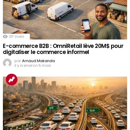
311
Vues
E-commerce B2B : OmniRetail lève 20M$ pour
digitaliser le commerce informel
par
Arnaud Makanda
il y a environ 5 mois