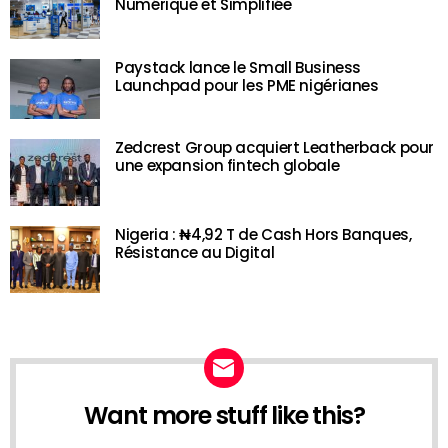
Numérique et Simplifiée
Paystack lance le Small Business
Launchpad pour les PME nigérianes
Zedcrest Group acquiert Leatherback pour
une expansion fintech globale
Nigeria : ₦4,92 T de Cash Hors Banques,
Résistance au Digital
Want more stuff like this?
NEWSLETTER