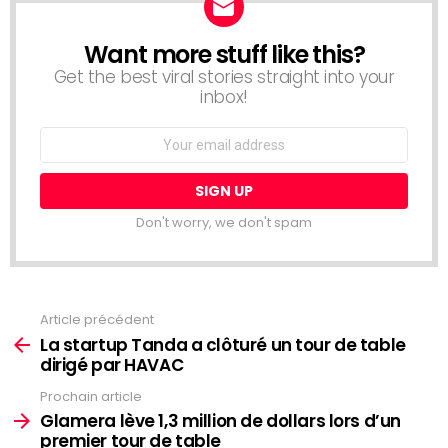
Want more stuff like this?
NEWSLETTER
Get the best viral stories straight into your
inbox!
Email
address:
Don't worry, we don't spam
Article précédent
Voir
plus
La startup Tanda a clôturé un tour de table
dirigé par HAVAC
Prochain article
Glamera lève 1,3 million de dollars lors d’un
premier tour de table