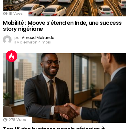
111
Vues
Mobilité : Moove s’étend en Inde, une success
story nigériane
par
Arnaud Makanda
il y a environ 4 mois
278
Vues