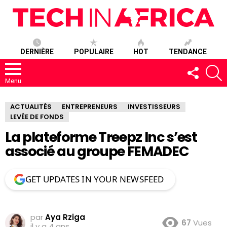
DERNIÈRE
POPULAIRE
HOT
TENDANCE
SUIVEZ-
R
NOUS
Menu
ACTUALITÉS
ENTREPRENEURS
INVESTISSEURS
LEVÉE DE FONDS
La plateforme Treepz Inc s’est
associé au groupe FEMADEC
GET UPDATES IN YOUR NEWSFEED
par
Aya Rziga
67
Vues
il y a 4 ans