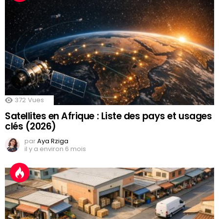
372
Vues
Satellites en Afrique : Liste des pays et usages
clés (2026)
par
Aya Rziga
il y a environ 6 mois