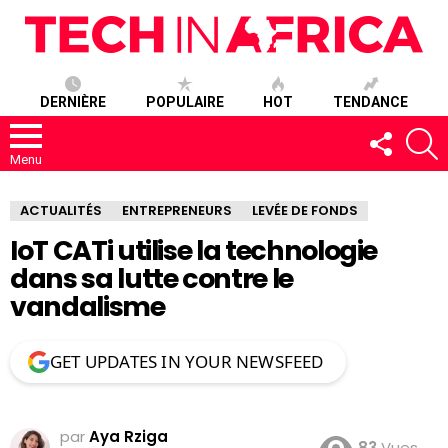
DERNIÈRE
POPULAIRE
HOT
TENDANCE
SUIVEZ-
R
NOUS
Menu
ACTUALITÉS
ENTREPRENEURS
LEVÉE DE FONDS
IoT CATi utilise la technologie
dans sa lutte contre le
vandalisme
GET UPDATES IN YOUR NEWSFEED
par
Aya Rziga
83
Vues