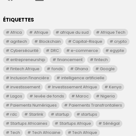
ÉTIQUETTES
Africa
Afrique
afrique du sud
Afrique Tech
agritech
Blockchain
Capital-Risque
crypto
Cybersécurité
DRC
e-commerce
egypte
entrepreneurship
financement
fintech
Fintech Afrique
fonds
Ghana
Google
Inclusion Financière
intelligence artificielle
investissement
Investissement Afrique
Kenya
Lagos
levée de fonds
Maroc
Nigeria
Paiements Numériques
Paiements Transfrontaliers
rdc
Starlink
startup
startups
Startups Africaines
Startups Afrique
Sénégal
Tech
Tech Africaine
Tech Afrique