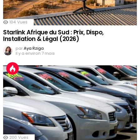
104
Vues
Starlink Afrique du Sud : Prix, Dispo,
Installation & Légal (2026)
par
Aya Rziga
il y a environ 7 mois
200
Vues