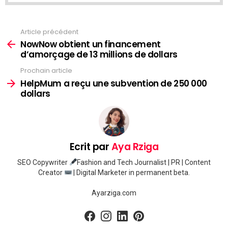
Article précédent
Voir
plus
NowNow obtient un financement
d’amorçage de 13 millions de dollars
Prochain article
HelpMum a reçu une subvention de 250 000
dollars
Ecrit par
Aya Rziga
SEO Copywriter
Fashion and Tech Journalist | PR | Content
Creator
| Digital Marketer in permanent beta.
Ayarziga.com
facebook
instagram
linkedin
pinterest