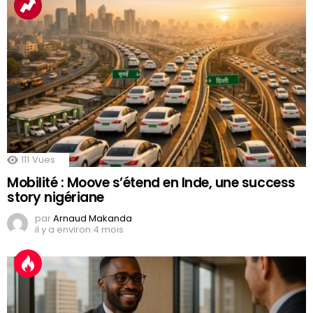
111
Vues
Mobilité : Moove s’étend en Inde, une success
story nigériane
par
Arnaud Makanda
il y a environ 4 mois