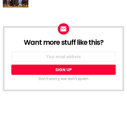
Want more stuff like this?
NEWSLETTER
Email
address:
Don't worry, we don't spam