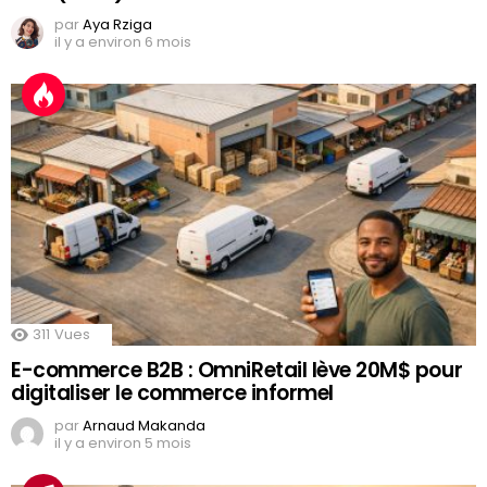
par
Aya Rziga
il y a environ 6 mois
311
Vues
E-commerce B2B : OmniRetail lève 20M$ pour
digitaliser le commerce informel
par
Arnaud Makanda
il y a environ 5 mois