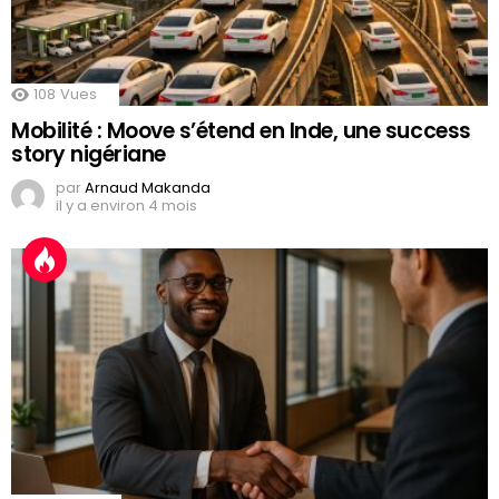
108
Vues
Mobilité : Moove s’étend en Inde, une success
story nigériane
par
Arnaud Makanda
il y a environ 4 mois