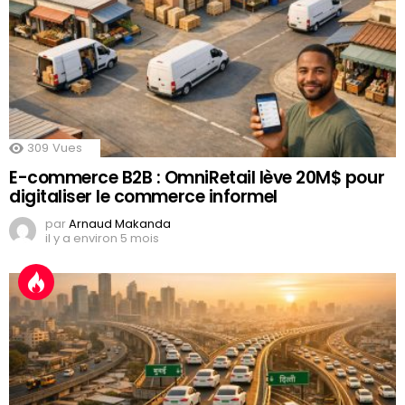
309
Vues
E-commerce B2B : OmniRetail lève 20M$ pour
digitaliser le commerce informel
par
Arnaud Makanda
il y a environ 5 mois