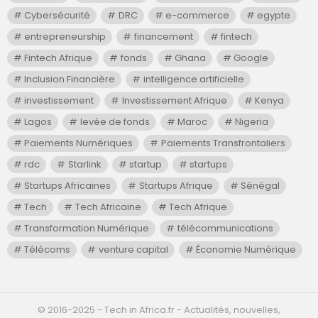
Cybersécurité
DRC
e-commerce
egypte
entrepreneurship
financement
fintech
Fintech Afrique
fonds
Ghana
Google
Inclusion Financière
intelligence artificielle
investissement
Investissement Afrique
Kenya
Lagos
levée de fonds
Maroc
Nigeria
Paiements Numériques
Paiements Transfrontaliers
rdc
Starlink
startup
startups
Startups Africaines
Startups Afrique
Sénégal
Tech
Tech Africaine
Tech Afrique
Transformation Numérique
télécommunications
Télécoms
venture capital
Économie Numérique
©️ 2016-2025 - Tech in Africa.fr - Actualités, nouvelles,