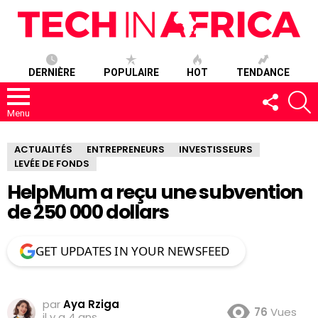
DERNIÈRE
POPULAIRE
HOT
TENDANCE
SUIVEZ-
R
NOUS
Menu
ACTUALITÉS
ENTREPRENEURS
INVESTISSEURS
LEVÉE DE FONDS
HelpMum a reçu une subvention
de 250 000 dollars
GET UPDATES IN YOUR NEWSFEED
par
Aya Rziga
76
Vues
il y a 4 ans