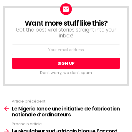
Want more stuff like this?
NEWSLETTER
Get the best viral stories straight into your
inbox!
Email
address:
Don't worry, we don't spam
Article précédent
Voir
plus
Le Nigeria lance une initiative de fabrication
nationale d’ordinateurs
Prochain article
Le régulateur sud-africain bloque l’accord