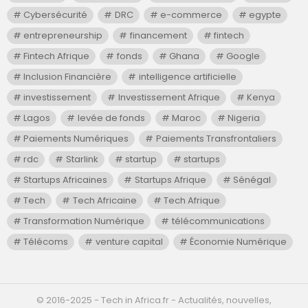
Cybersécurité
DRC
e-commerce
egypte
entrepreneurship
financement
fintech
Fintech Afrique
fonds
Ghana
Google
Inclusion Financière
intelligence artificielle
investissement
Investissement Afrique
Kenya
Lagos
levée de fonds
Maroc
Nigeria
Paiements Numériques
Paiements Transfrontaliers
rdc
Starlink
startup
startups
Startups Africaines
Startups Afrique
Sénégal
Tech
Tech Africaine
Tech Afrique
Transformation Numérique
télécommunications
Télécoms
venture capital
Économie Numérique
©️ 2016-2025 - Tech in Africa.fr - Actualités, nouvelles,