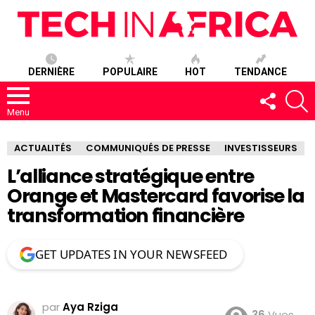
DERNIÈRE
POPULAIRE
HOT
TENDANCE
SUIVEZ-
R
NOUS
Menu
ACTUALITÉS
COMMUNIQUÉS DE PRESSE
INVESTISSEURS
L’alliance stratégique entre
Orange et Mastercard favorise la
transformation financière
GET UPDATES IN YOUR NEWSFEED
par
Aya Rziga
36
Vues