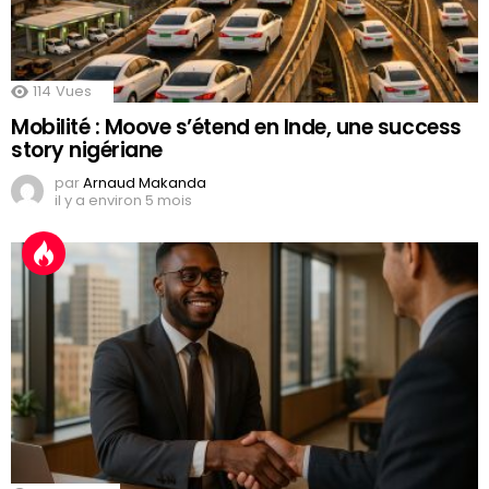
114
Vues
Mobilité : Moove s’étend en Inde, une success
story nigériane
par
Arnaud Makanda
il y a environ 5 mois