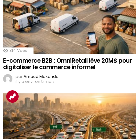
314
Vues
E-commerce B2B : OmniRetail lève 20M$ pour
digitaliser le commerce informel
par
Arnaud Makanda
il y a environ 5 mois