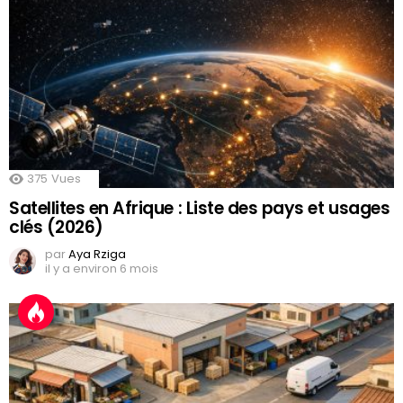
375
Vues
Satellites en Afrique : Liste des pays et usages
clés (2026)
par
Aya Rziga
il y a environ 6 mois