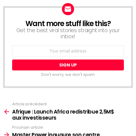
Want more stuff like this?
NEWSLETTER
Get the best viral stories straight into your
inbox!
Email
address:
Don't worry, we don't spam
Article précédent
Voir
plus
Afrique : Launch Africa redistribue 2,5M$
aux investisseurs
Prochain article
Master Power inaugure son centre