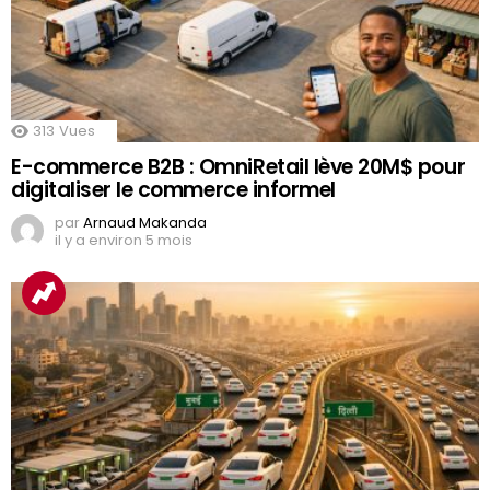
313
Vues
E-commerce B2B : OmniRetail lève 20M$ pour
digitaliser le commerce informel
par
Arnaud Makanda
il y a environ 5 mois