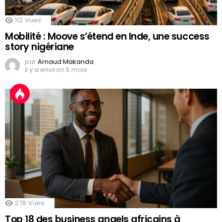
112
Vues
Mobilité : Moove s’étend en Inde, une success
story nigériane
par
Arnaud Makanda
il y a environ 5 mois
278
Vues
Top 18 des business angels africains à