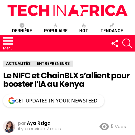
DERNIÈRE
POPULAIRE
HOT
TENDANCE
SUIVEZ-
R
NOUS
Menu
ACTUALITÉS
ENTREPRENEURS
Le NIFC et ChainBLX s’allient pour
booster l’IA au Kenya
GET UPDATES IN YOUR NEWSFEED
par
Aya Rziga
5
Vues
il y a environ 2 mois