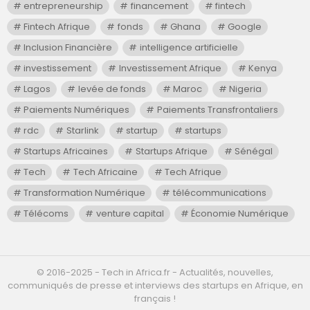
entrepreneurship
financement
fintech
Fintech Afrique
fonds
Ghana
Google
Inclusion Financière
intelligence artificielle
investissement
Investissement Afrique
Kenya
Lagos
levée de fonds
Maroc
Nigeria
Paiements Numériques
Paiements Transfrontaliers
rdc
Starlink
startup
startups
Startups Africaines
Startups Afrique
Sénégal
Tech
Tech Africaine
Tech Afrique
Transformation Numérique
télécommunications
Télécoms
venture capital
Économie Numérique
©️ 2016-2025 - Tech in Africa.fr - Actualités, nouvelles,
communiqués de presse et interviews des startups en Afrique, en
français !