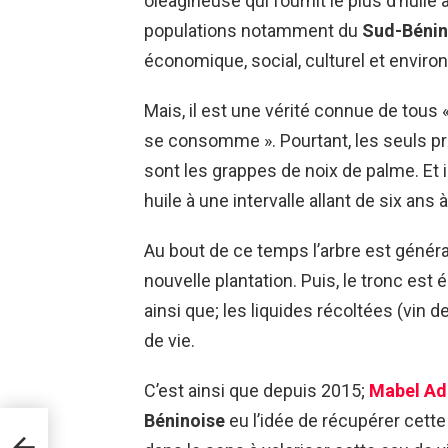
oléagineuse qui fournit le plus d’huile 
populations notamment du
Sud-Bénin
économique, social, culturel et enviro
Mais, il est une vérité connue de tous «
se consomme ». Pourtant, les seuls pro
sont les grappes de noix de palme. Et il
huile à une intervalle allant de six ans
Au bout de ce temps l’arbre est généra
nouvelle plantation. Puis, le tronc est 
ainsi que; les liquides récoltées (vin 
de vie.
C’est ainsi que depuis 2015;
Mabel A
Béninoise
eu l’idée de récupérer cette 
ures