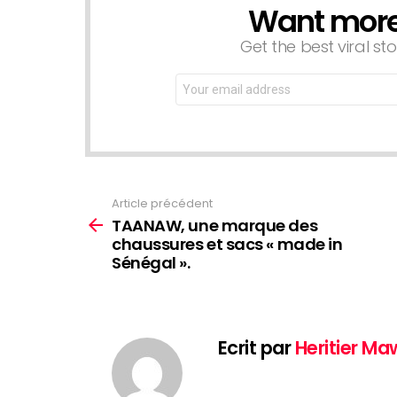
Want more s
NEWSLETTER
Get the best viral sto
Email
address:
Article précédent
Voir
plus
TAANAW, une marque des
chaussures et sacs « made in
Sénégal ».
Ecrit par
Heritier M