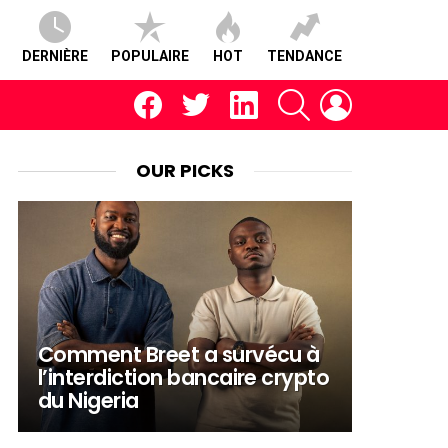
DERNIÈRE
POPULAIRE
HOT
TENDANCE
facebook
twitter
linkedin
RECHERCHE
CONNEXION
OUR PICKS
Comment Breet a survécu à
l’interdiction bancaire crypto
du Nigeria