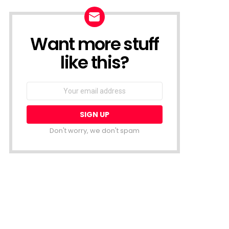
Want more stuff
NEWSLETTER
like this?
Email
address:
Don't worry, we don't spam