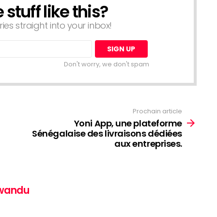
tuff like this?
ries straight into your inbox!
Don't worry, we don't spam
Prochain article
Yoni App, une plateforme
Sénégalaise des livraisons dédiées
aux entreprises.
awandu