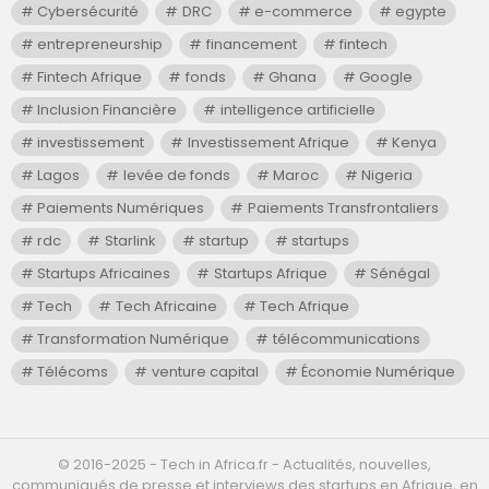
Cybersécurité
DRC
e-commerce
egypte
entrepreneurship
financement
fintech
Fintech Afrique
fonds
Ghana
Google
Inclusion Financière
intelligence artificielle
investissement
Investissement Afrique
Kenya
Lagos
levée de fonds
Maroc
Nigeria
Paiements Numériques
Paiements Transfrontaliers
rdc
Starlink
startup
startups
Startups Africaines
Startups Afrique
Sénégal
Tech
Tech Africaine
Tech Afrique
Transformation Numérique
télécommunications
Télécoms
venture capital
Économie Numérique
©️ 2016-2025 - Tech in Africa.fr - Actualités, nouvelles,
communiqués de presse et interviews des startups en Afrique, en