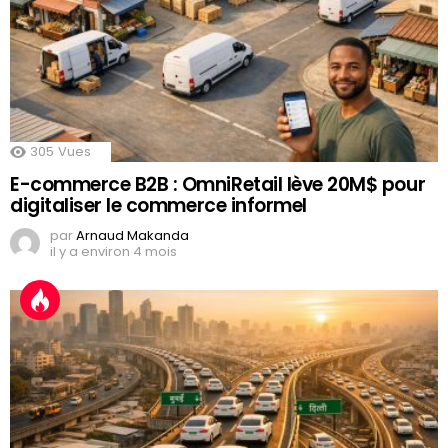
305
Vues
E-commerce B2B : OmniRetail lève 20M$ pour
digitaliser le commerce informel
par
Arnaud Makanda
il y a environ 4 mois