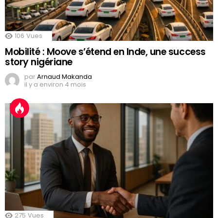
106
Vues
Mobilité : Moove s’étend en Inde, une success
story nigériane
par
Arnaud Makanda
il y a environ 4 mois
275
Vues