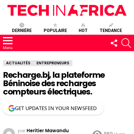
DERNIÈRE
POPULAIRE
HOT
TENDANCE
SUIVEZ-
R
NOUS
Menu
ACTUALITÉS
ENTREPRENEURS
Recharge.bj, la plateforme
Béninoise des recharges
compteurs électriques.
GET UPDATES IN YOUR NEWSFEED
par
Heritier Mawandu
960
Vues