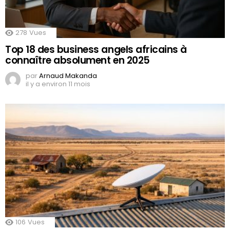
278
Vues
Top 18 des business angels africains à
connaître absolument en 2025
par
Arnaud Makanda
il y a environ 11 mois
106
Vues