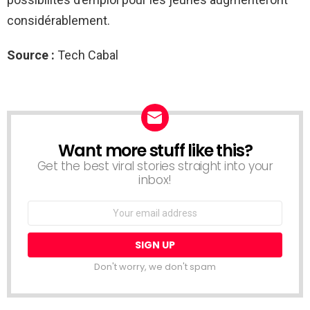
considérablement.
Source :
Tech Cabal
Want more stuff like this?
NEWSLETTER
Get the best viral stories straight into your
inbox!
Email
address:
Don't worry, we don't spam