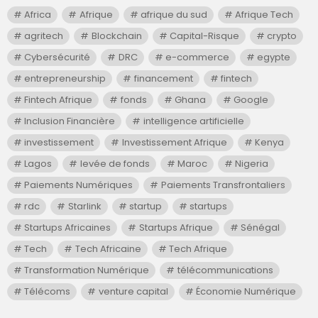
Africa
Afrique
afrique du sud
Afrique Tech
agritech
Blockchain
Capital-Risque
crypto
Cybersécurité
DRC
e-commerce
egypte
entrepreneurship
financement
fintech
Fintech Afrique
fonds
Ghana
Google
Inclusion Financière
intelligence artificielle
investissement
Investissement Afrique
Kenya
Lagos
levée de fonds
Maroc
Nigeria
Paiements Numériques
Paiements Transfrontaliers
rdc
Starlink
startup
startups
Startups Africaines
Startups Afrique
Sénégal
Tech
Tech Africaine
Tech Afrique
Transformation Numérique
télécommunications
Télécoms
venture capital
Économie Numérique