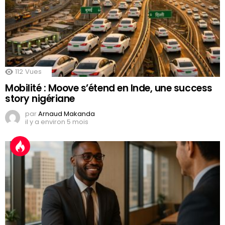
112
Vues
Mobilité : Moove s’étend en Inde, une success
story nigériane
par
Arnaud Makanda
il y a environ 5 mois