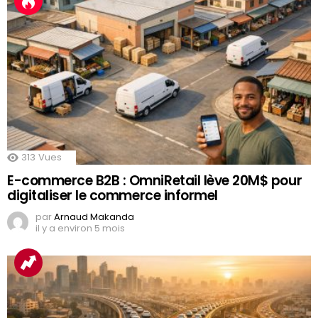
313
Vues
E-commerce B2B : OmniRetail lève 20M$ pour
digitaliser le commerce informel
par
Arnaud Makanda
il y a environ 5 mois