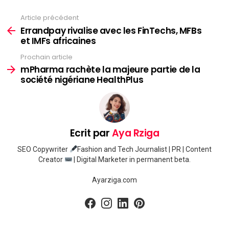
Article précédent
Voir
plus
Errandpay rivalise avec les FinTechs, MFBs
et IMFs africaines
Prochain article
mPharma rachète la majeure partie de la
société nigériane HealthPlus
Ecrit par
Aya Rziga
SEO Copywriter
Fashion and Tech Journalist | PR | Content
Creator
| Digital Marketer in permanent beta.
Ayarziga.com
facebook
instagram
linkedin
pinterest