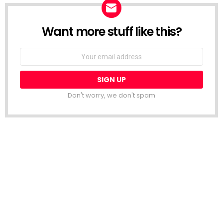
Want more stuff like this?
NEWSLETTER
Email
address:
Don't worry, we don't spam