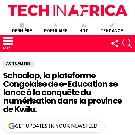
DERNIÈRE
POPULAIRE
HOT
TENDANCE
SUIVEZ-
R
NOUS
Menu
ACTUALITÉS
Schoolap, la plateforme
Congolaise de e-Education se
lance à la conquête du
numérisation dans la province
de Kwilu.
GET UPDATES IN YOUR NEWSFEED