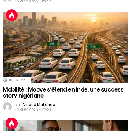
il y a environ 5 mois
108
Vues
Mobilité : Moove s’étend en Inde, une success
story nigériane
par
Arnaud Makanda
il y a environ 4 mois