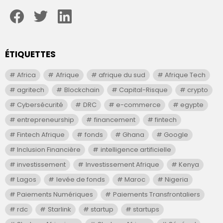
facebook
twitter
linkedin
ÉTIQUETTES
Africa
Afrique
afrique du sud
Afrique Tech
agritech
Blockchain
Capital-Risque
crypto
Cybersécurité
DRC
e-commerce
egypte
entrepreneurship
financement
fintech
Fintech Afrique
fonds
Ghana
Google
Inclusion Financière
intelligence artificielle
investissement
Investissement Afrique
Kenya
Lagos
levée de fonds
Maroc
Nigeria
Paiements Numériques
Paiements Transfrontaliers
rdc
Starlink
startup
startups