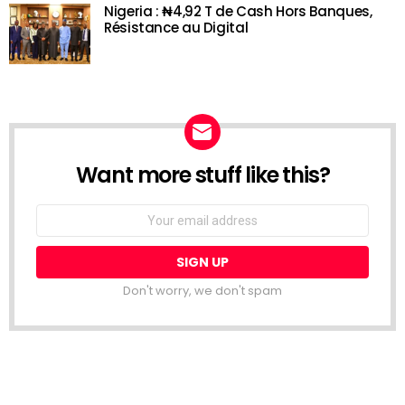
Nigeria : ₦4,92 T de Cash Hors Banques,
Résistance au Digital
Want more stuff like this?
NEWSLETTER
Email
address:
Don't worry, we don't spam