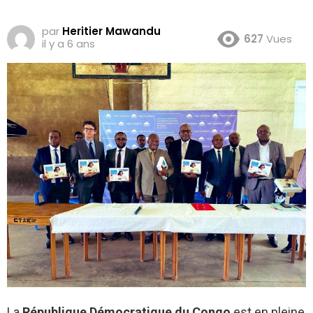
par
Heritier Mawandu
627
Vues
il y a 6 ans
La
République Démocratique du Congo
est en pleine