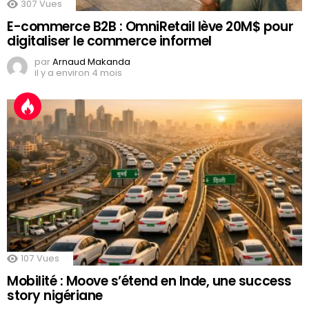
307
Vues
E-commerce B2B : OmniRetail lève 20M$ pour
digitaliser le commerce informel
par
Arnaud Makanda
il y a environ 4 mois
107
Vues
Mobilité : Moove s’étend en Inde, une success
story nigériane