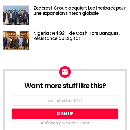
Zedcrest Group acquiert Leatherback pour
une expansion fintech globale
Nigeria : ₦4,92 T de Cash Hors Banques,
Résistance au Digital
Want more stuff like this?
NEWSLETTER
Email
address:
Don't worry, we don't spam