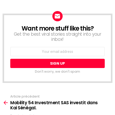
Want more stuff like this?
NEWSLETTER
Get the best viral stories straight into your
inbox!
Email
address:
Don't worry, we don't spam
Article précédent
Voir
plus
Mobility 54 Investment SAS investit dans
Kai Sénégal.