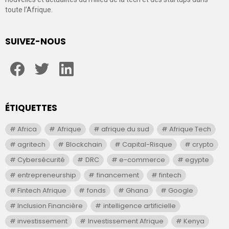
toute l’Afrique.
SUIVEZ-NOUS
facebook
twitter
linkedin
ÉTIQUETTES
Africa
Afrique
afrique du sud
Afrique Tech
agritech
Blockchain
Capital-Risque
crypto
Cybersécurité
DRC
e-commerce
egypte
entrepreneurship
financement
fintech
Fintech Afrique
fonds
Ghana
Google
Inclusion Financière
intelligence artificielle
investissement
Investissement Afrique
Kenya