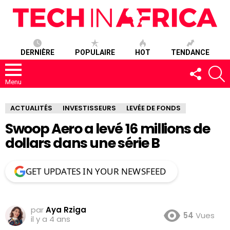
DERNIÈRE
POPULAIRE
HOT
TENDANCE
SUIVEZ-
R
NOUS
Menu
ACTUALITÉS
INVESTISSEURS
LEVÉE DE FONDS
Swoop Aero a levé 16 millions de
dollars dans une série B
GET UPDATES IN YOUR NEWSFEED
par
Aya Rziga
54
Vues
il y a 4 ans