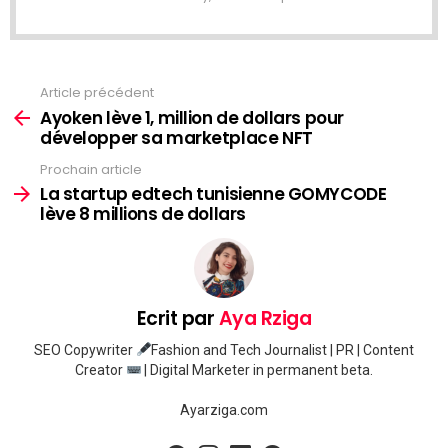
Article précédent
Voir
plus
Ayoken lève 1, million de dollars pour
développer sa marketplace NFT
Prochain article
La startup edtech tunisienne GOMYCODE
lève 8 millions de dollars
Ecrit par
Aya Rziga
SEO Copywriter
Fashion and Tech Journalist | PR | Content
Creator
| Digital Marketer in permanent beta.
Ayarziga.com
facebook
instagram
linkedin
pinterest