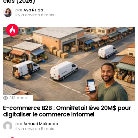
clés (2026)
par
Aya Rziga
il y a environ 6 mois
313
Vues
E-commerce B2B : OmniRetail lève 20M$ pour
digitaliser le commerce informel
par
Arnaud Makanda
il y a environ 5 mois