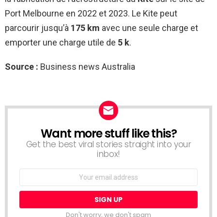
Port Melbourne en 2022 et 2023. Le Kite peut
parcourir jusqu’à
175 km
avec une seule charge et
emporter une charge utile de
5 k
.
Source :
Business news Australia
Want more stuff like this?
NEWSLETTER
Get the best viral stories straight into your
inbox!
Email
address:
Don't worry, we don't spam