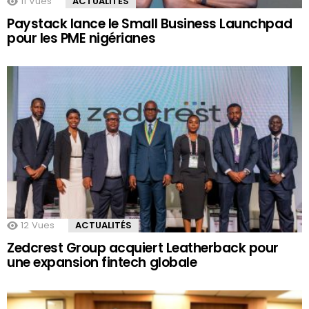
11
Vues
ACTUALITÉS
Paystack lance le Small Business Launchpad
pour les PME nigérianes
12
Vues
ACTUALITÉS
Zedcrest Group acquiert Leatherback pour
une expansion fintech globale