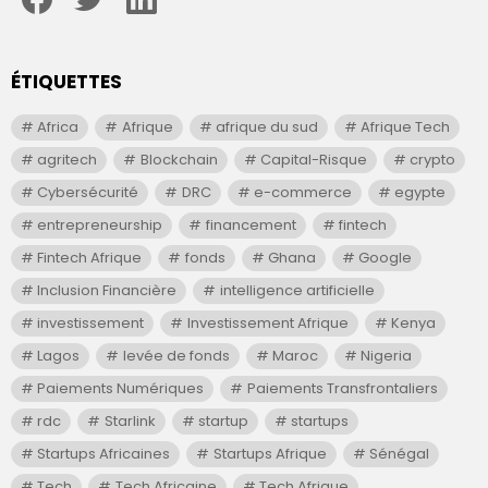
ÉTIQUETTES
Africa
Afrique
afrique du sud
Afrique Tech
agritech
Blockchain
Capital-Risque
crypto
Cybersécurité
DRC
e-commerce
egypte
entrepreneurship
financement
fintech
Fintech Afrique
fonds
Ghana
Google
Inclusion Financière
intelligence artificielle
investissement
Investissement Afrique
Kenya
Lagos
levée de fonds
Maroc
Nigeria
Paiements Numériques
Paiements Transfrontaliers
rdc
Starlink
startup
startups
Startups Africaines
Startups Afrique
Sénégal
Tech
Tech Africaine
Tech Afrique