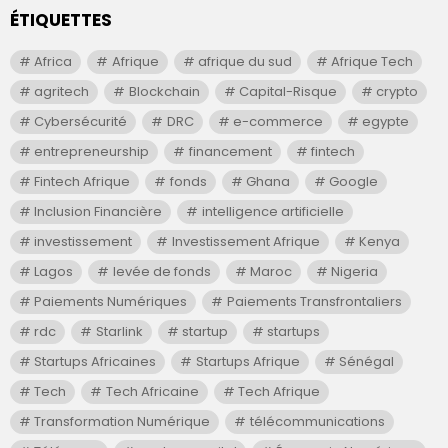
ÉTIQUETTES
Africa
Afrique
afrique du sud
Afrique Tech
agritech
Blockchain
Capital-Risque
crypto
Cybersécurité
DRC
e-commerce
egypte
entrepreneurship
financement
fintech
Fintech Afrique
fonds
Ghana
Google
Inclusion Financière
intelligence artificielle
investissement
Investissement Afrique
Kenya
Lagos
levée de fonds
Maroc
Nigeria
Paiements Numériques
Paiements Transfrontaliers
rdc
Starlink
startup
startups
Startups Africaines
Startups Afrique
Sénégal
Tech
Tech Africaine
Tech Afrique
Transformation Numérique
télécommunications