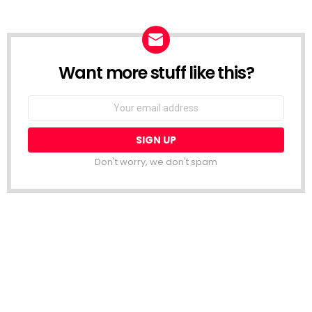
Want more stuff like this?
NEWSLETTER
Email
address:
Don't worry, we don't spam