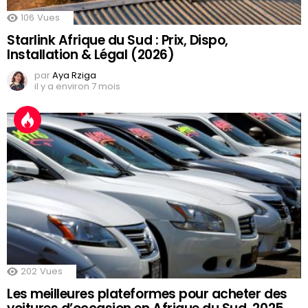
106
Vues
Starlink Afrique du Sud : Prix, Dispo,
Installation & Légal (2026)
par
Aya Rziga
il y a environ 7 mois
202
Vues
Les meilleures plateformes pour acheter des