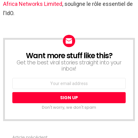
Africa Networks Limited
, souligne le rôle essentiel de
l’IdO.
Want more stuff like this?
NEWSLETTER
Get the best viral stories straight into your
inbox!
Email
address:
Don't worry, we don't spam
Article précédent
Voir