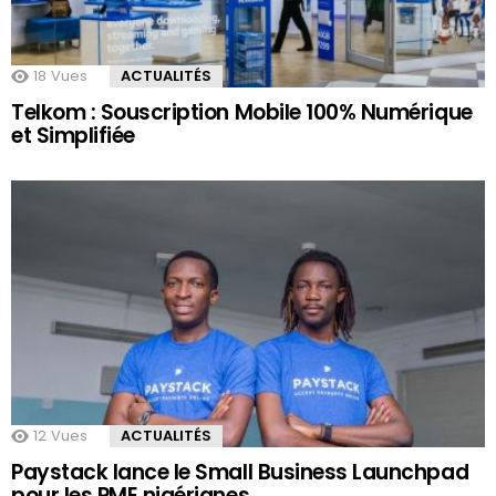
18
Vues
ACTUALITÉS
Telkom : Souscription Mobile 100% Numérique
et Simplifiée
12
Vues
ACTUALITÉS
Paystack lance le Small Business Launchpad
pour les PME nigérianes