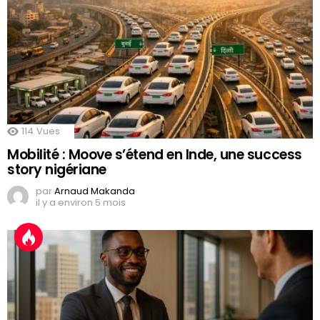
114
Vues
Mobilité : Moove s’étend en Inde, une success
story nigériane
par
Arnaud Makanda
il y a environ 5 mois