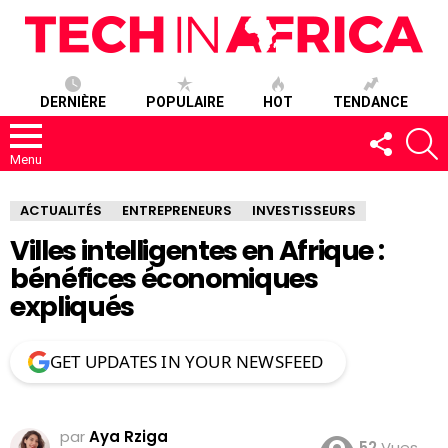
DERNIÈRE
POPULAIRE
HOT
TENDANCE
SUIVEZ-
R
NOUS
Menu
ACTUALITÉS
ENTREPRENEURS
INVESTISSEURS
Villes intelligentes en Afrique :
bénéfices économiques
expliqués
GET UPDATES IN YOUR NEWSFEED
par
Aya Rziga
52
Vues