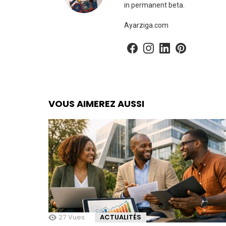
in permanent beta.
Ayarziga.com
facebook
instagram
linkedin
pinterest
VOUS AIMEREZ AUSSI
27
Vues
ACTUALITÉS