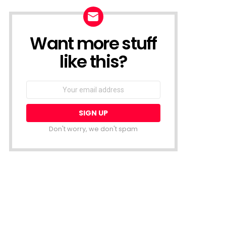
Want more stuff
NEWSLETTER
like this?
Email
address:
Don't worry, we don't spam