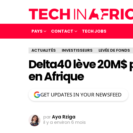
PAYS
CONTACT
TECH JOBS
ACTUALITÉS
INVESTISSEURS
LEVÉE DE FONDS
Delta40 lève 20M$ p
en Afrique
GET UPDATES IN YOUR NEWSFEED
par
Aya Rziga
il y a environ 6 mois