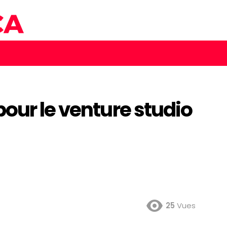
our le venture studio
25
Vues