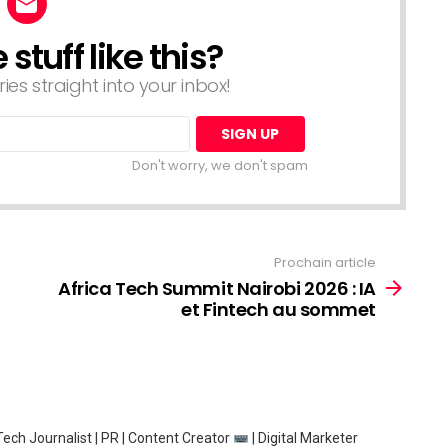
tuff like this?
ries straight into your inbox!
Don't worry, we don't spam
Prochain article
Africa Tech Summit Nairobi 2026 : IA
et Fintech au sommet
ech Journalist | PR | Content Creator
| Digital Marketer