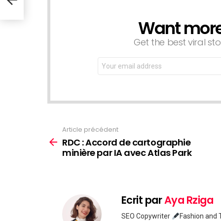
Want more s
NEWSLETTER
Get the best viral sto
Email
address:
Article précédent
Voir
plus
RDC : Accord de cartographie
minière par IA avec Atlas Park
Ecrit par
Aya Rziga
SEO Copywriter
Fashion and T