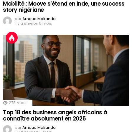
Mobilité : Moove s’étend en Inde, une success
story nigériane
par
Arnaud Makanda
il y a environ 5 mois
278
Vues
Top 18 des business angels africains à
connaître absolument en 2025
par
Arnaud Makanda