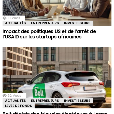
19
Vues
ACTUALITÉS
ENTREPRENEURS
INVESTISSEURS
Impact des politiques US et de l’arrêt de
l’USAID sur les startups africaines
62
Vues
ACTUALITÉS
ENTREPRENEURS
INVESTISSEURS
LEVÉE DE FONDS