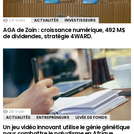
24
Vues
ACTUALITÉS
INVESTISSEURS
AGA de Zain : croissance numérique, 492 M$
de dividendes, stratégie 4WARD.
28
Vues
ACTUALITÉS
ENTREPRENEURS
LEVÉE DE FONDS
Un jeu vidéo innovant utilise le génie génétique
pour combattre le paludisme en Afrique.