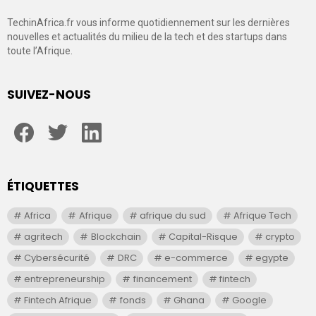
TechinAfrica.fr vous informe quotidiennement sur les dernières
nouvelles et actualités du milieu de la tech et des startups dans
toute l’Afrique.
SUIVEZ-NOUS
facebook
twitter
linkedin
ÉTIQUETTES
Africa
Afrique
afrique du sud
Afrique Tech
agritech
Blockchain
Capital-Risque
crypto
Cybersécurité
DRC
e-commerce
egypte
entrepreneurship
financement
fintech
Fintech Afrique
fonds
Ghana
Google