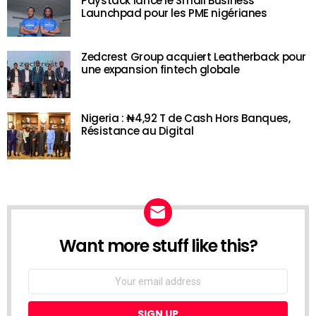
Paystack lance le Small Business
Launchpad pour les PME nigérianes
Zedcrest Group acquiert Leatherback pour
une expansion fintech globale
Nigeria : ₦4,92 T de Cash Hors Banques,
Résistance au Digital
Want more stuff like this?
NEWSLETTER
Email
address: