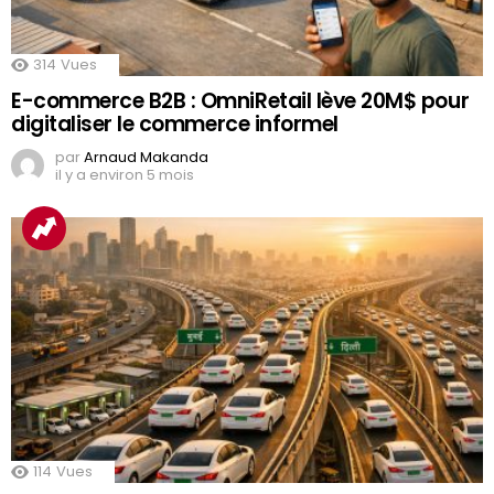
314
Vues
E-commerce B2B : OmniRetail lève 20M$ pour
digitaliser le commerce informel
par
Arnaud Makanda
il y a environ 5 mois
114
Vues