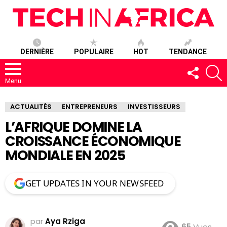
DERNIÈRE
POPULAIRE
HOT
TENDANCE
SUIVEZ-
R
NOUS
Menu
ACTUALITÉS
ENTREPRENEURS
INVESTISSEURS
L’AFRIQUE DOMINE LA
CROISSANCE ÉCONOMIQUE
MONDIALE EN 2025
GET UPDATES IN YOUR NEWSFEED
par
Aya Rziga
65
Vues