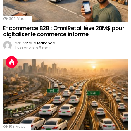
309
Vues
E-commerce B2B : OmniRetail lève 20M$ pour
digitaliser le commerce informel
par
Arnaud Makanda
il y a environ 5 mois
108
Vues