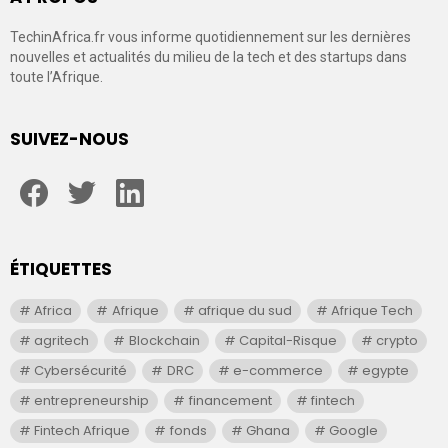
TechinAfrica.fr vous informe quotidiennement sur les dernières
nouvelles et actualités du milieu de la tech et des startups dans
toute l’Afrique.
SUIVEZ-NOUS
facebook
twitter
linkedin
ÉTIQUETTES
Africa
Afrique
afrique du sud
Afrique Tech
agritech
Blockchain
Capital-Risque
crypto
Cybersécurité
DRC
e-commerce
egypte
entrepreneurship
financement
fintech
Fintech Afrique
fonds
Ghana
Google