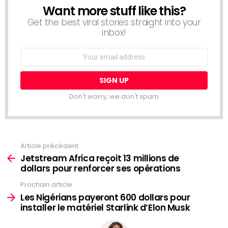
Want more stuff like this?
NEWSLETTER
Get the best viral stories straight into your
inbox!
Email
address:
Don't worry, we don't spam
Article précédent
Voir
plus
Jetstream Africa reçoit 13 millions de
dollars pour renforcer ses opérations
Prochain article
Les Nigérians payeront 600 dollars pour
installer le matériel Starlink d’Elon Musk