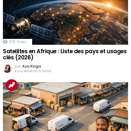
370
Vues
Satellites en Afrique : Liste des pays et usages
clés (2026)
par
Aya Rziga
il y a environ 6 mois