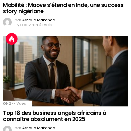
Mobilité : Moove s’étend en Inde, une success
story nigériane
par
Arnaud Makanda
il y a environ 4 mois
277
Vues
Top 18 des business angels africains à
connaître absolument en 2025
par
Arnaud Makanda