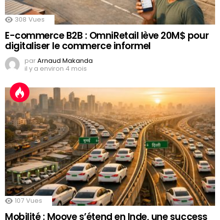
308
Vues
E-commerce B2B : OmniRetail lève 20M$ pour
digitaliser le commerce informel
par
Arnaud Makanda
il y a environ 4 mois
107
Vues
Mobilité : Moove s’étend en Inde, une success