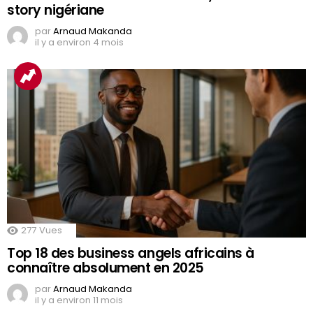
story nigériane
par
Arnaud Makanda
il y a environ 4 mois
277
Vues
Top 18 des business angels africains à
connaître absolument en 2025
par
Arnaud Makanda
il y a environ 11 mois