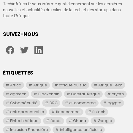
TechinAfrica.fr vous informe quotidiennement sur les dernières
nouvelles et actualités du milieu de la tech et des startups dans
toute l’Afrique.
SUIVEZ-NOUS
facebook
twitter
linkedin
ÉTIQUETTES
Africa
Afrique
afrique du sud
Afrique Tech
agritech
Blockchain
Capital-Risque
crypto
Cybersécurité
DRC
e-commerce
egypte
entrepreneurship
financement
fintech
Fintech Afrique
fonds
Ghana
Google
Inclusion Financière
intelligence artificielle