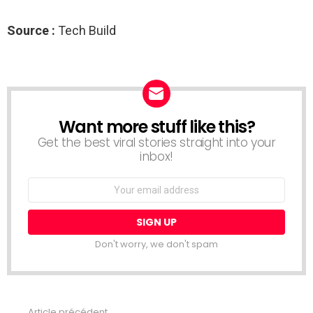
Source :
Tech Build
Want more stuff like this?
NEWSLETTER
Get the best viral stories straight into your
inbox!
Email
address:
Don't worry, we don't spam
Article précédent