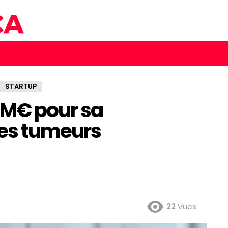
STARTUP
11M€ pour sa
les tumeurs
22
Vues