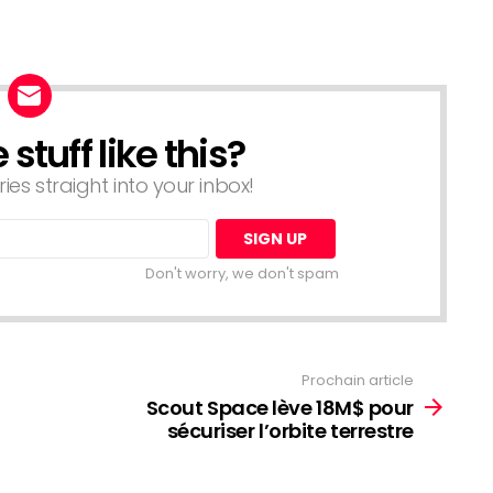
tuff like this?
ries straight into your inbox!
Don't worry, we don't spam
Prochain article
Scout Space lève 18M$ pour
sécuriser l’orbite terrestre