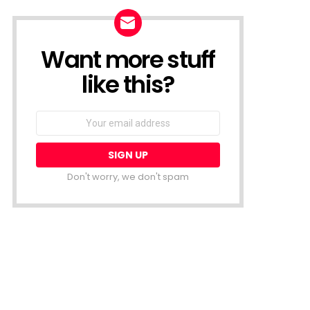
Want more stuff
NEWSLETTER
like this?
Email
address:
Don't worry, we don't spam