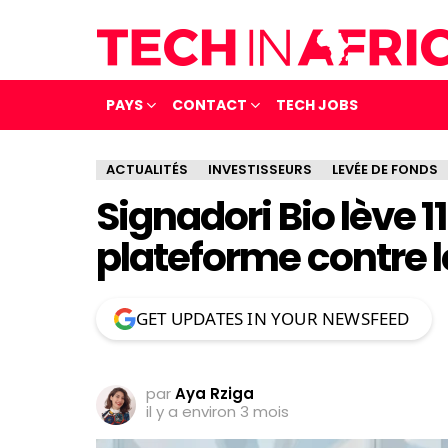
PAYS
CONTACT
TECH JOBS
ACTUALITÉS
INVESTISSEURS
LEVÉE DE FONDS
Signadori Bio lève 
plateforme contre 
GET UPDATES IN YOUR NEWSFEED
par
Aya Rziga
il y a environ 3 mois