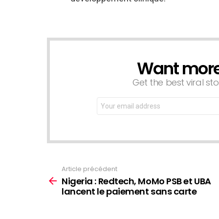
Want more s
NEWSLETTER
Get the best viral sto
Email
address:
Article précédent
Voir
plus
Nigeria : Redtech, MoMo PSB et UBA
lancent le paiement sans carte