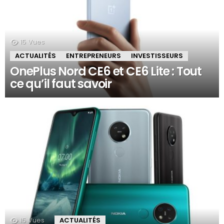
15
Vues
ACTUALITÉS
ENTREPRENEURS
INVESTISSEURS
OnePlus Nord CE6 et CE6 Lite : Tout
ce qu’il faut savoir
15
Vues
ACTUALITÉS