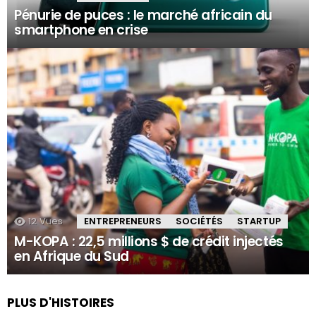
Pénurie de puces : le marché africain du
smartphone en crise
12
Vues
ENTREPRENEURS
SOCIÉTÉS
STARTUP
M-KOPA : 22,5 millions $ de crédit injectés
en Afrique du Sud
PLUS D'HISTOIRES