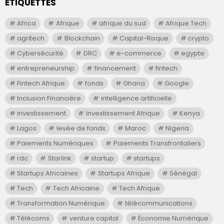
ÉTIQUETTES
Africa
Afrique
afrique du sud
Afrique Tech
agritech
Blockchain
Capital-Risque
crypto
Cybersécurité
DRC
e-commerce
egypte
entrepreneurship
financement
fintech
Fintech Afrique
fonds
Ghana
Google
Inclusion Financière
intelligence artificielle
investissement
Investissement Afrique
Kenya
Lagos
levée de fonds
Maroc
Nigeria
Paiements Numériques
Paiements Transfrontaliers
rdc
Starlink
startup
startups
Startups Africaines
Startups Afrique
Sénégal
Tech
Tech Africaine
Tech Afrique
Transformation Numérique
télécommunications
Télécoms
venture capital
Économie Numérique