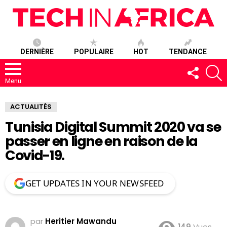
DERNIÈRE
POPULAIRE
HOT
TENDANCE
SUIVEZ-
R
NOUS
Menu
ACTUALITÉS
Tunisia Digital Summit 2020 va se
passer en ligne en raison de la
Covid-19.
GET UPDATES IN YOUR NEWSFEED
par
Heritier Mawandu
149
Vues