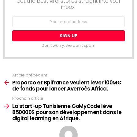
Get the best viral stories straight into your
inbox!
Email
address:
Don't worry, we don't spam
Article précédent
Voir
plus
Proparco et Bpifrance veulent lever 100M€
de fonds pour lancer Averroès Africa.
Prochain article
La start-up Tunisienne GoMyCode lève
850000$ pour son développement dans le
digital learning en Afrique.