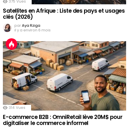
375
Vues
Satellites en Afrique : Liste des pays et usages
clés (2026)
par
Aya Rziga
il y a environ 6 mois
314
Vues
E-commerce B2B : OmniRetail lève 20M$ pour
digitaliser le commerce informel