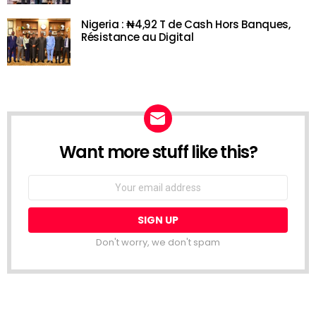
Nigeria : ₦4,92 T de Cash Hors Banques,
Résistance au Digital
Want more stuff like this?
NEWSLETTER
Email
address:
Don't worry, we don't spam