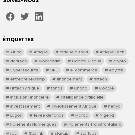
SUIVEZ-NOUS
facebook
twitter
linkedin
ÉTIQUETTES
Africa
Afrique
afrique du sud
Afrique Tech
agritech
Blockchain
Capital-Risque
crypto
Cybersécurité
DRC
e-commerce
egypte
entrepreneurship
financement
fintech
Fintech Afrique
fonds
Ghana
Google
Inclusion Financière
intelligence artificielle
investissement
Investissement Afrique
Kenya
Lagos
levée de fonds
Maroc
Nigeria
Paiements Numériques
Paiements Transfrontaliers
rdc
Starlink
startup
startups