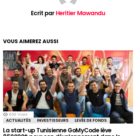
Ecrit par
Heritier Mawandu
VOUS AIMEREZ AUSSI
606
Vues
ACTUALITÉS
INVESTISSEURS
LEVÉE DE FONDS
La start-up Tunisienne GoMyCode lève