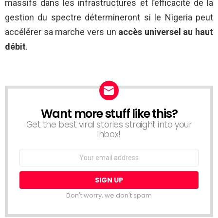
massifs dans les infrastructures et l’efficacité de la
gestion du spectre détermineront si le Nigeria peut
accélérer sa marche vers un
accès universel au haut
débit
.
Want more stuff like this?
NEWSLETTER
Get the best viral stories straight into your
inbox!
Email
address:
Don't worry, we don't spam