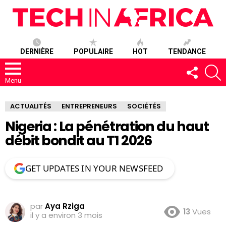
DERNIÈRE
POPULAIRE
HOT
TENDANCE
SUIVEZ-
R
NOUS
Menu
ACTUALITÉS
ENTREPRENEURS
SOCIÉTÉS
Nigeria : La pénétration du haut
débit bondit au T1 2026
GET UPDATES IN YOUR NEWSFEED
par
Aya Rziga
13
Vues
il y a environ 3 mois