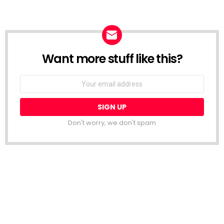
Want more stuff like this?
NEWSLETTER
Email
address:
Don't worry, we don't spam