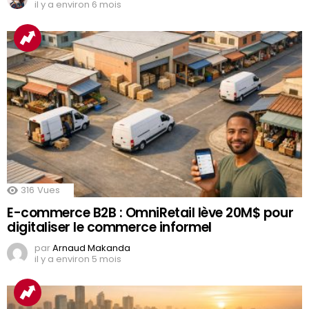
il y a environ 6 mois
316
Vues
E-commerce B2B : OmniRetail lève 20M$ pour
digitaliser le commerce informel
par
Arnaud Makanda
il y a environ 5 mois