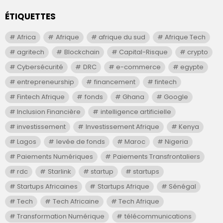
ÉTIQUETTES
Africa
Afrique
afrique du sud
Afrique Tech
agritech
Blockchain
Capital-Risque
crypto
Cybersécurité
DRC
e-commerce
egypte
entrepreneurship
financement
fintech
Fintech Afrique
fonds
Ghana
Google
Inclusion Financière
intelligence artificielle
investissement
Investissement Afrique
Kenya
Lagos
levée de fonds
Maroc
Nigeria
Paiements Numériques
Paiements Transfrontaliers
rdc
Starlink
startup
startups
Startups Africaines
Startups Afrique
Sénégal
Tech
Tech Africaine
Tech Afrique
Transformation Numérique
télécommunications