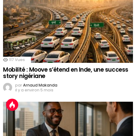
117
Vues
Mobilité : Moove s’étend en Inde, une success
story nigériane
par
Arnaud Makanda
il y a environ 5 mois