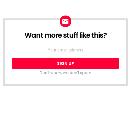
Want more stuff like this?
NEWSLETTER
Email
address:
Don't worry, we don't spam