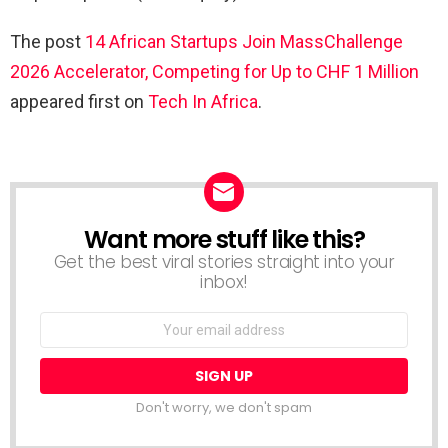
The post
14 African Startups Join MassChallenge
2026 Accelerator, Competing for Up to CHF 1 Million
appeared first on
Tech In Africa
.
Want more stuff like this?
NEWSLETTER
Get the best viral stories straight into your
inbox!
Email
address:
Don't worry, we don't spam