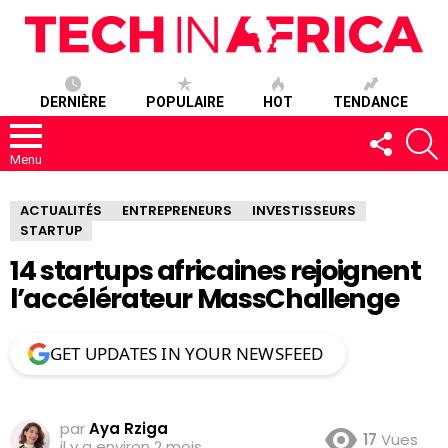
DERNIÈRE
POPULAIRE
HOT
TENDANCE
SUIVEZ-
R
NOUS
Menu
ACTUALITÉS
ENTREPRENEURS
INVESTISSEURS
STARTUP
14 startups africaines rejoignent
l’accélérateur MassChallenge
GET UPDATES IN YOUR NEWSFEED
par
Aya Rziga
17
Vues
il y a environ 2 mois