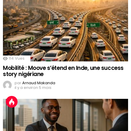
114
Vues
Mobilité : Moove s’étend en Inde, une success
story nigériane
par
Arnaud Makanda
il y a environ 5 mois