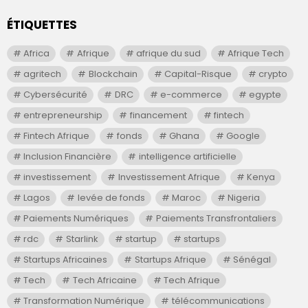
ÉTIQUETTES
Africa
Afrique
afrique du sud
Afrique Tech
agritech
Blockchain
Capital-Risque
crypto
Cybersécurité
DRC
e-commerce
egypte
entrepreneurship
financement
fintech
Fintech Afrique
fonds
Ghana
Google
Inclusion Financière
intelligence artificielle
investissement
Investissement Afrique
Kenya
Lagos
levée de fonds
Maroc
Nigeria
Paiements Numériques
Paiements Transfrontaliers
rdc
Starlink
startup
startups
Startups Africaines
Startups Afrique
Sénégal
Tech
Tech Africaine
Tech Afrique
Transformation Numérique
télécommunications