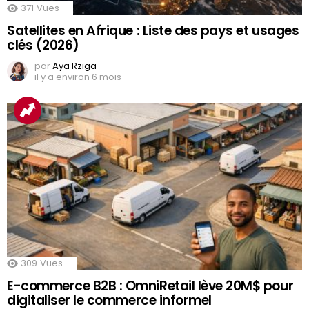
371
Vues
Satellites en Afrique : Liste des pays et usages
clés (2026)
par
Aya Rziga
il y a environ 6 mois
309
Vues
E-commerce B2B : OmniRetail lève 20M$ pour
digitaliser le commerce informel