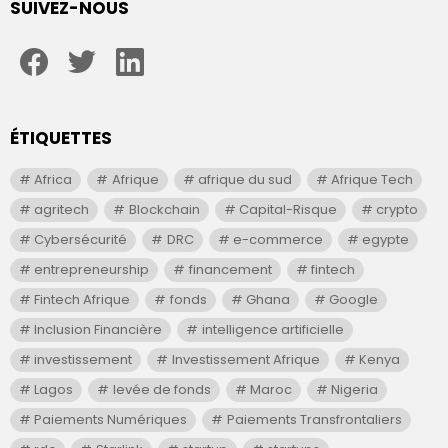
SUIVEZ-NOUS
facebook
twitter
linkedin
ÉTIQUETTES
Africa
Afrique
afrique du sud
Afrique Tech
agritech
Blockchain
Capital-Risque
crypto
Cybersécurité
DRC
e-commerce
egypte
entrepreneurship
financement
fintech
Fintech Afrique
fonds
Ghana
Google
Inclusion Financière
intelligence artificielle
investissement
Investissement Afrique
Kenya
Lagos
levée de fonds
Maroc
Nigeria
Paiements Numériques
Paiements Transfrontaliers