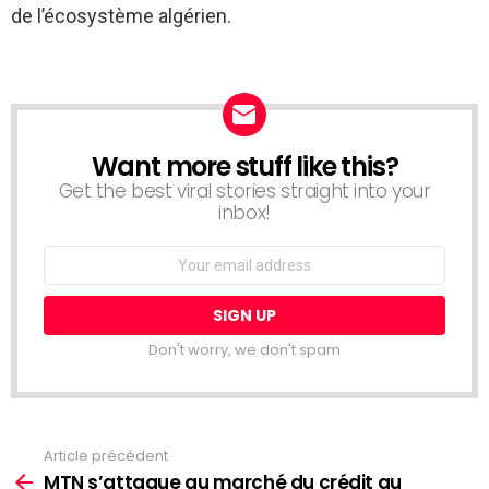
de l’écosystème algérien.
Want more stuff like this?
NEWSLETTER
Get the best viral stories straight into your
inbox!
Email
address:
Don't worry, we don't spam
Article précédent
Voir
plus
MTN s’attaque au marché du crédit au