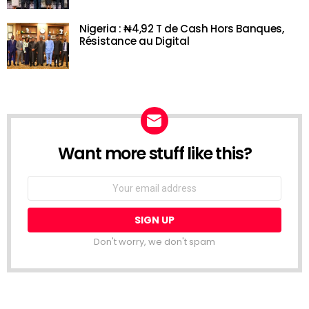
Nigeria : ₦4,92 T de Cash Hors Banques,
Résistance au Digital
Want more stuff like this?
NEWSLETTER
Email
address:
Don't worry, we don't spam