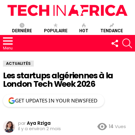
DERNIÈRE
POPULAIRE
HOT
TENDANCE
SUIVEZ-
R
NOUS
Menu
ACTUALITÉS
Les startups algériennes à la
London Tech Week 2026
GET UPDATES IN YOUR NEWSFEED
par
Aya Rziga
14
Vues
il y a environ 2 mois