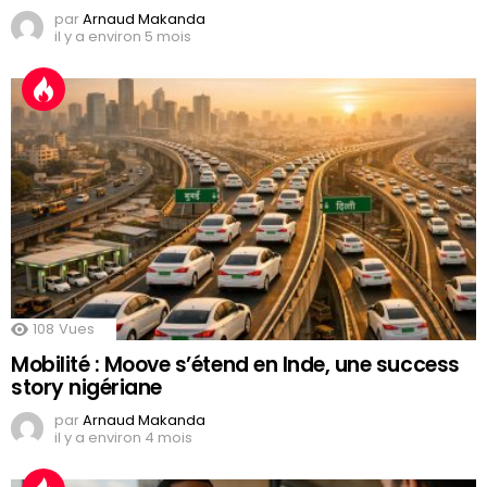
par
Arnaud Makanda
il y a environ 5 mois
108
Vues
Mobilité : Moove s’étend en Inde, une success
story nigériane
par
Arnaud Makanda
il y a environ 4 mois