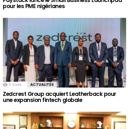
Paystack lance le Small Business Launchpad
pour les PME nigérianes
11
Vues
ACTUALITÉS
Zedcrest Group acquiert Leatherback pour
une expansion fintech globale