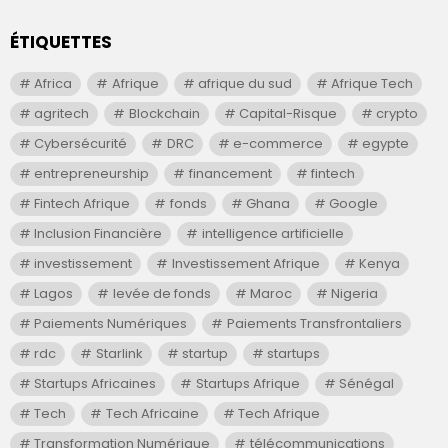
ÉTIQUETTES
Africa
Afrique
afrique du sud
Afrique Tech
agritech
Blockchain
Capital-Risque
crypto
Cybersécurité
DRC
e-commerce
egypte
entrepreneurship
financement
fintech
Fintech Afrique
fonds
Ghana
Google
Inclusion Financière
intelligence artificielle
investissement
Investissement Afrique
Kenya
Lagos
levée de fonds
Maroc
Nigeria
Paiements Numériques
Paiements Transfrontaliers
rdc
Starlink
startup
startups
Startups Africaines
Startups Afrique
Sénégal
Tech
Tech Africaine
Tech Afrique
Transformation Numérique
télécommunications