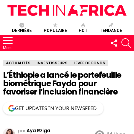
DERNIÈRE
POPULAIRE
HOT
TENDANCE
SUIVEZ-
R
NOUS
Menu
ACTUALITÉS
INVESTISSEURS
LEVÉE DE FONDS
L’Éthiopie a lancé le portefeuille
biométrique Fayda pour
favoriser l’inclusion financière
GET UPDATES IN YOUR NEWSFEED
par
Aya Rziga
44
Vues