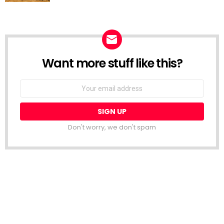
Want more stuff like this?
NEWSLETTER
Email
address:
Don't worry, we don't spam