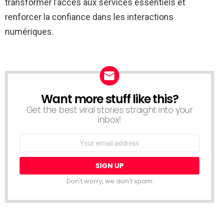
transformer l’accès aux services essentiels et
renforcer la confiance dans les interactions
numériques.
Want more stuff like this?
NEWSLETTER
Get the best viral stories straight into your
inbox!
Email
address:
Don't worry, we don't spam