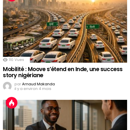
110
Vues
Mobilité : Moove s’étend en Inde, une success
story nigériane
par
Arnaud Makanda
il y a environ 4 mois