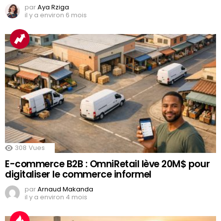
par
Aya Rziga
il y a environ 6 mois
308
Vues
E-commerce B2B : OmniRetail lève 20M$ pour
digitaliser le commerce informel
par
Arnaud Makanda
il y a environ 4 mois