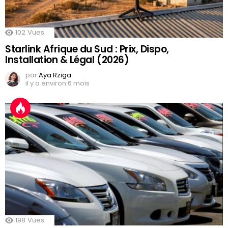
102
Vues
Starlink Afrique du Sud : Prix, Dispo,
Installation & Légal (2026)
par
Aya Rziga
il y a environ 6 mois
198
Vues