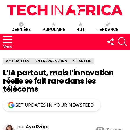
DERNIÈRE
POPULAIRE
HOT
TENDANCE
SUIVEZ-
R
NOUS
Menu
ACTUALITÉS
ENTREPRENEURS
STARTUP
L’IA partout, mais l’innovation
réelle se fait rare dans les
télécoms
GET UPDATES IN YOUR NEWSFEED
par
Aya Rziga
11
Vues