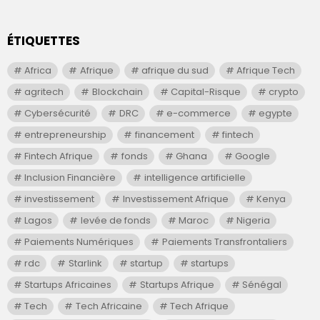
ÉTIQUETTES
Africa
Afrique
afrique du sud
Afrique Tech
agritech
Blockchain
Capital-Risque
crypto
Cybersécurité
DRC
e-commerce
egypte
entrepreneurship
financement
fintech
Fintech Afrique
fonds
Ghana
Google
Inclusion Financière
intelligence artificielle
investissement
Investissement Afrique
Kenya
Lagos
levée de fonds
Maroc
Nigeria
Paiements Numériques
Paiements Transfrontaliers
rdc
Starlink
startup
startups
Startups Africaines
Startups Afrique
Sénégal
Tech
Tech Africaine
Tech Afrique