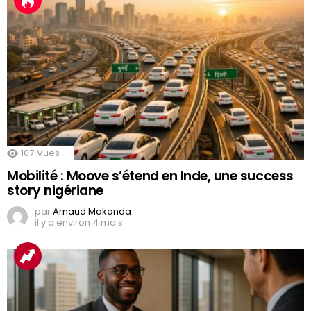
107
Vues
Mobilité : Moove s’étend en Inde, une success
story nigériane
par
Arnaud Makanda
il y a environ 4 mois