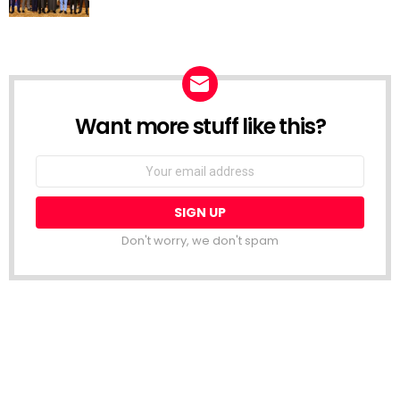
Want more stuff like this?
NEWSLETTER
Email
address:
Don't worry, we don't spam